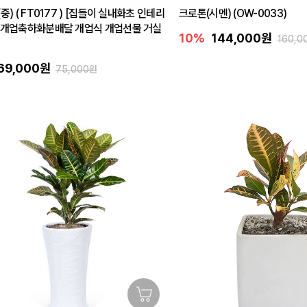
중) ( FT0177 ) [집들이 실내화초 인테리
크로톤(시멘) (OW-0033)
 개업축하화분배달 개업식 개업선물 거실
10%
144,000원
160,0
69,000원
75,000원