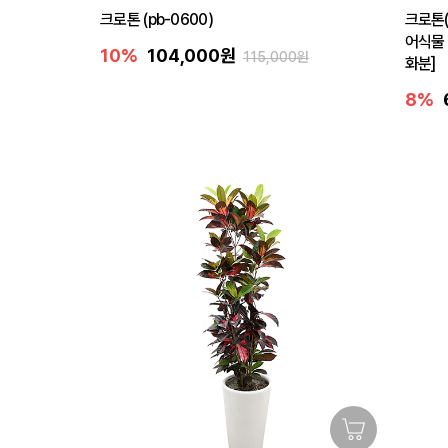
크로톤 (pb-0600)
크로톤(
어식물
10%
104,000원
115,000원
화분]
8%