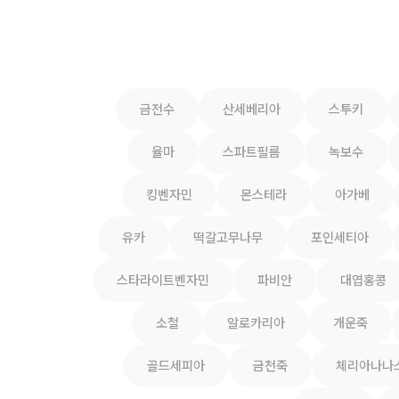
금전수
산세베리아
스투키
율마
스파트필름
녹보수
킹벤자민
몬스테라
아가베
유카
떡갈고무나무
포인세티아
스타라이트벤자민
파비안
대엽홍콩
소철
알로카리아
개운죽
골드세피아
금천죽
체리아나나