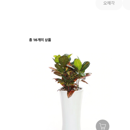
오채각
총
16
개의 상품