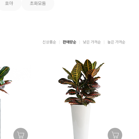
호야
초화모둠
신상품순
판매량순
낮은 가격순
높은 가격순