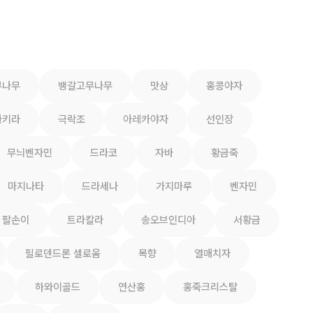
무나무
뱅갈고무나무
맛상
홍콩야자
파키라
극락조
아레카야자
선인장
무늬벤자민
드라코
자바
황금죽
마지나타
드라세나
가지마루
벤자민
팔손이
트라칼라
송오브인디아
서황금
필로덴드론 셀로움
목향
열매치자
하와이골드
연산홍
홍죽크리스탈