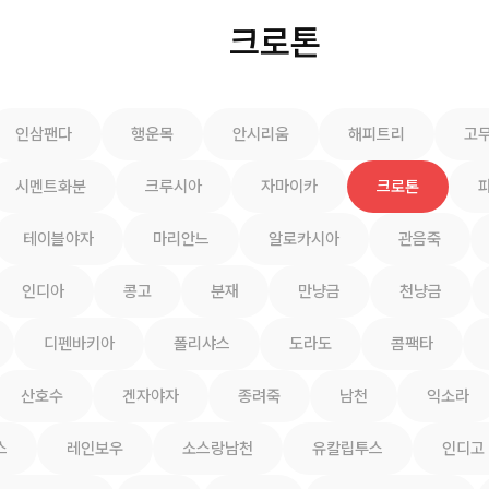
크로톤
인삼팬다
행운목
안시리움
해피트리
고
시멘트화분
크루시아
자마이카
크로톤
테이블야자
마리안느
알로카시아
관음죽
인디아
콩고
분재
만냥금
천냥금
디펜바키아
폴리샤스
도라도
콤팩타
산호수
겐자야자
종려죽
남천
익소라
스
레인보우
소스랑남천
유칼립투스
인디고