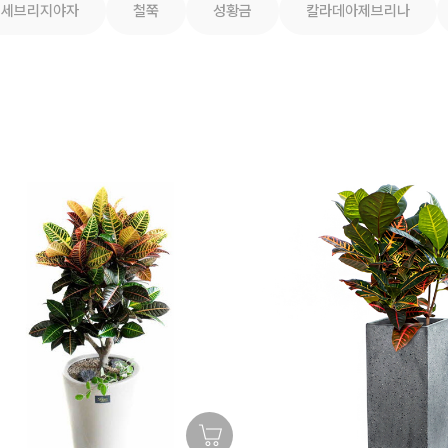
세브리지야자
철쭉
성황금
칼라데아제브리나