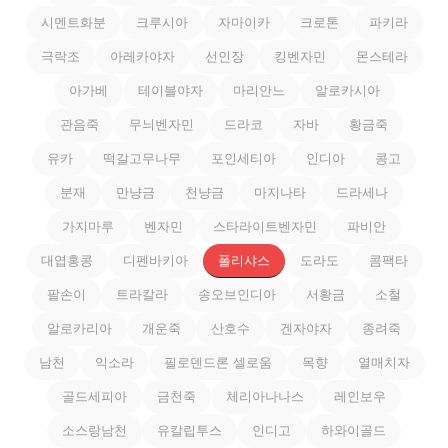
시멘트화분
크루시아
자마이카
크로톤
파키라
극락조
아레카야자
선인장
킹벤자민
몬스테라
아가베
테이블야자
마리안느
알로카시아
관음죽
무늬벤자민
드라코
자바
황금죽
유카
떡갈고무나무
포인세티아
인디아
콩고
분재
만냥금
천냥금
마지나타
드라세나
가지마루
벤자민
스타라이트벤자민
파비안
대엽홍콩
디펜바키아
폴리샤스
도라도
콤팩타
팔손이
트라칼라
송오브인디아
서황금
소철
알로카리아
개운죽
산호수
겐자야자
종려죽
남천
익소라
필로덴드론 셀로움
목향
열매치자
골드세피아
금천죽
체리아나나스
레인보우
소스랑남천
유칼립투스
인디고
하와이골드