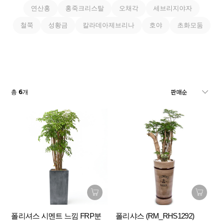
연산홍
홍죽크리스탈
오채각
세브리지야자
철쭉
성황금
칼라데아제브리나
호야
초화모둠
6
총
개
폴리셔스 시멘트 느낌 FRP분
폴리샤스 (RM_RHS1292)