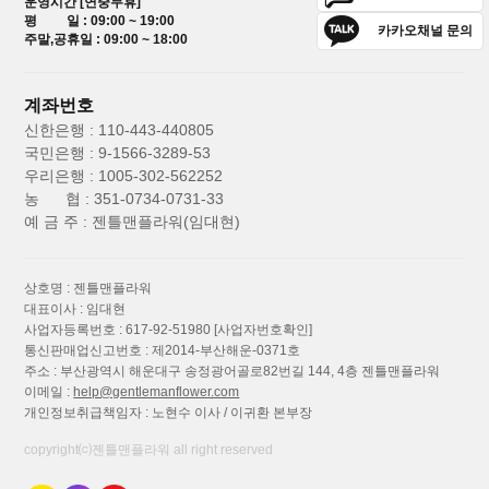
운영시간 [연중무휴]
평 일 : 09:00 ~ 19:00
카카오채널 문의
주말,공휴일 : 09:00 ~ 18:00
계좌번호
신한은행 : 110-443-440805
국민은행 : 9-1566-3289-53
우리은행 : 1005-302-562252
농 협 : 351-0734-0731-33
예 금 주 : 젠틀맨플라워(임대현)
상호명 : 젠틀맨플라워
대표이사 : 임대현
사업자등록번호 : 617-92-51980
[사업자번호확인]
통신판매업신고번호 : 제2014-부산해운-0371호
주소 : 부산광역시 해운대구 송정광어골로82번길 144, 4층 젠틀맨플라워
이메일 :
help@gentlemanflower.com
개인정보취급책임자 : 노현수 이사 / 이귀환 본부장
copyright⒞젠틀맨플라워 all right reserved