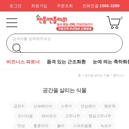
로그인
회원가입
주문조회
전화연결:
1566-3289
0
비즈니스 파트너
품격 있는 근조화환
눈에 띄는 축하화
홈
공간을 살리는 식물
폴리샤스
공간을 살리는 식물
금전수
산세베리아
스투키
인삼팬다
행운목
안시리움
해피트리
고무나무
뱅갈고무나무
맛상
홍콩야자
율마
스파트필름
녹보수