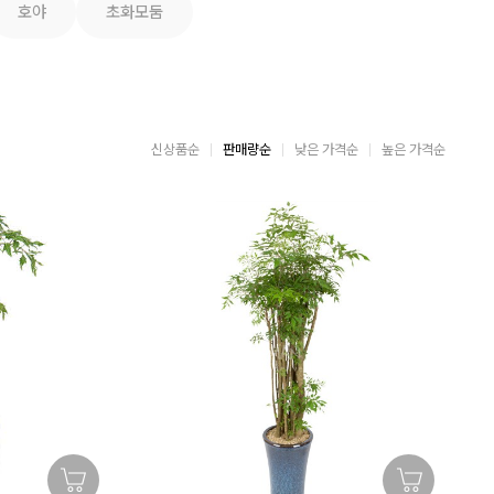
호야
초화모둠
신상품순
판매량순
낮은 가격순
높은 가격순