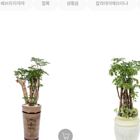
세브리지야자
철쭉
성황금
칼라데아제브리나