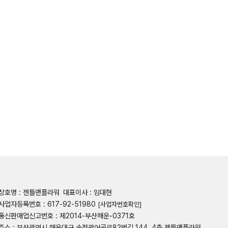
상호명 : 젠틀맨플라워
대표이사 : 임대현
사업자등록번호 : 617-92-51980
[사업자번호확인]
통신판매업신고번호 : 제2014-부산해운-0371호
주소 : 부산광역시 해운대구 송정광어골로82번길 144, 4층 젠틀맨플라워