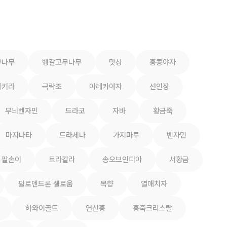
무나무
뱅갈고무나무
맛상
홍콩야자
파키라
극락조
아레카야자
선인장
무늬벤자민
드라코
자바
황금죽
마지나타
드라세나
가지마루
벤자민
팔손이
트라칼라
송오브인디아
서황금
필로덴드론 셀로움
목향
열매치자
하와이골드
연산홍
홍죽크리스탈