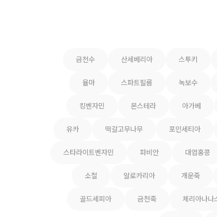
금전수
산세베리아
스투키
율마
스파트필름
녹보수
킹벤자민
몬스테라
아가베
유카
떡갈고무나무
포인세티아
스타라이트벤자민
파비안
대엽홍콩
소철
알로카리아
개운죽
골드세피아
금천죽
체리아나나