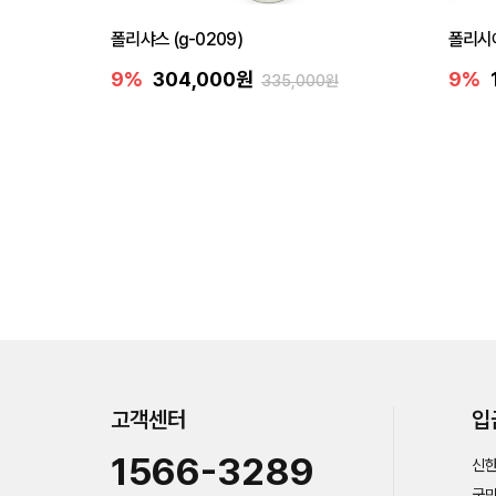
폴리샤스 (g-0209)
폴리시아
9%
304,000원
9%
335,000원
고객센터
입
1566-3289
신한
국민