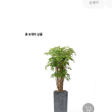
오채각
총
6
개의 상품