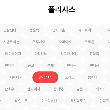
폴리샤스
인삼팬다
행운목
안시리움
해피트리
고
시멘트화분
크루시아
자마이카
크로톤
테이블야자
마리안느
알로카시아
관음죽
인디아
콩고
분재
만냥금
천냥금
디펜바키아
폴리샤스
도라도
콤팩타
산호수
겐자야자
종려죽
남천
익소라
스
레인보우
소스랑남천
유칼립투스
인디고