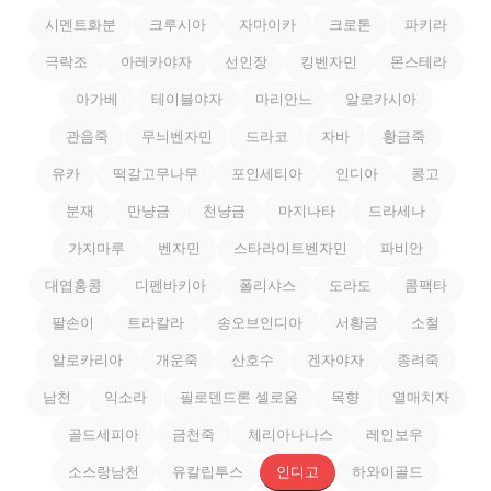
시멘트화분
크루시아
자마이카
크로톤
파키라
극락조
아레카야자
선인장
킹벤자민
몬스테라
아가베
테이블야자
마리안느
알로카시아
관음죽
무늬벤자민
드라코
자바
황금죽
유카
떡갈고무나무
포인세티아
인디아
콩고
분재
만냥금
천냥금
마지나타
드라세나
가지마루
벤자민
스타라이트벤자민
파비안
대엽홍콩
디펜바키아
폴리샤스
도라도
콤팩타
팔손이
트라칼라
송오브인디아
서황금
소철
알로카리아
개운죽
산호수
겐자야자
종려죽
남천
익소라
필로덴드론 셀로움
목향
열매치자
골드세피아
금천죽
체리아나나스
레인보우
소스랑남천
유칼립투스
인디고
하와이골드