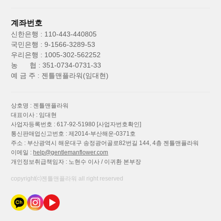
계좌번호
신한은행 : 110-443-440805
국민은행 : 9-1566-3289-53
우리은행 : 1005-302-562252
농 협 : 351-0734-0731-33
예 금 주 : 젠틀맨플라워(임대현)
상호명 : 젠틀맨플라워
대표이사 : 임대현
사업자등록번호 : 617-92-51980
[사업자번호확인]
통신판매업신고번호 : 제2014-부산해운-0371호
주소 : 부산광역시 해운대구 송정광어골로82번길 144, 4층 젠틀맨플라워
이메일 :
help@gentlemanflower.com
개인정보취급책임자 : 노현수 이사 / 이귀환 본부장
copyright⒞젠틀맨플라워 all right reserved