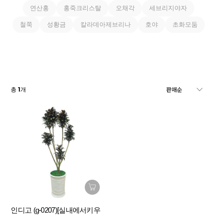
연산홍
홍죽크리스탈
오채각
세브리지야자
철쭉
성황금
칼라데아제브리나
호야
초화모둠
1
총
개
인디고 (g-0207)[실내에서키우