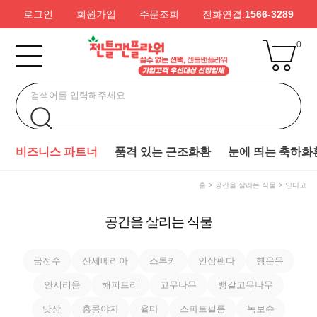
로그인
회원가입
주문조회
전화연결:
1566-3289
0
비즈니스 파트너
품격 있는 근조화환
눈에 띄는 축하화
홈
공간을 살리는 식물
인디고
공간을 살리는 식물
금전수
산세베리아
스투키
인삼팬다
행운목
안시리움
해피트리
고무나무
뱅갈고무나무
맛상
홍콩야자
율마
스파트필름
녹보수