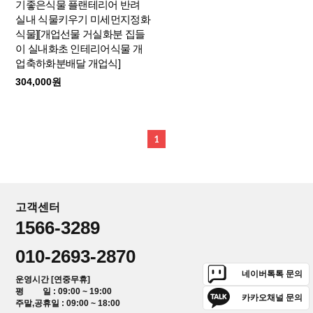
기좋은식물 플랜테리어 반려
실내 식물키우기 미세먼지정화
식물][개업선물 거실화분 집들
이 실내화초 인테리어식물 개
업축하화분배달 개업식]
304,000원
1
고객센터
1566-3289
010-2693-2870
네이버톡톡 문의
운영시간 [연중무휴]
평 일 : 09:00 ~ 19:00
카카오채널 문의
주말,공휴일 : 09:00 ~ 18:00