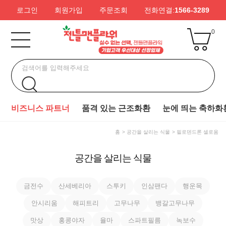
로그인
회원가입
주문조회
전화연결:
1566-3289
0
비즈니스 파트너
품격 있는 근조화환
눈에 띄는 축하화
홈
공간을 살리는 식물
필로덴드론 셀로움
공간을 살리는 식물
금전수
산세베리아
스투키
인삼팬다
행운목
안시리움
해피트리
고무나무
뱅갈고무나무
맛상
홍콩야자
율마
스파트필름
녹보수