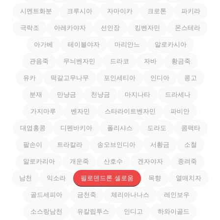
시멘트화분
크루시아
자마이카
크로톤
파키라
극락조
아레카야자
선인장
킹벤자민
몬스테라
아가베
테이블야자
마리안느
알로카시아
관음죽
무늬벤자민
드라코
자바
황금죽
유카
떡갈고무나무
포인세티아
인디아
콩고
분재
만냥금
천냥금
마지나타
드라세나
가지마루
벤자민
스타라이트벤자민
파비안
대엽홍콩
디펜바키아
폴리샤스
도라도
콤팩타
팔손이
트라칼라
송오브인디아
서황금
소철
알로카리아
개운죽
산호수
겐자야자
종려죽
남천
익소라
필로덴드론 셀로움
목향
열매치자
골드세피아
금천죽
체리아나나스
레인보우
소스랑남천
유칼립투스
인디고
하와이골드