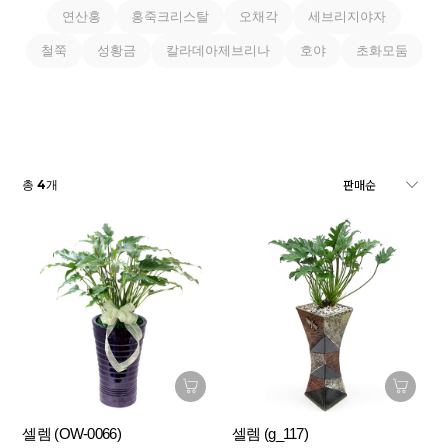
연산홍
홍죽크리스탈
오채각
세브리지야자
철쭉
성황금
칼라데아제브리나
호야
초화모둠
4
총
개
셀렘 (OW-0066)
셀렘 (g_117)