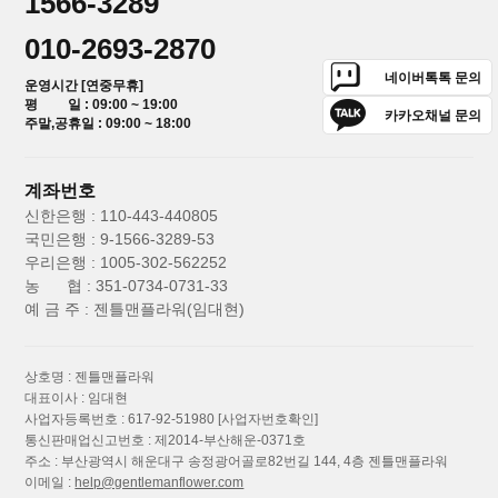
1566-3289
010-2693-2870
네이버톡톡 문의
운영시간 [연중무휴]
평 일 : 09:00 ~ 19:00
카카오채널 문의
주말,공휴일 : 09:00 ~ 18:00
계좌번호
신한은행 : 110-443-440805
국민은행 : 9-1566-3289-53
우리은행 : 1005-302-562252
농 협 : 351-0734-0731-33
예 금 주 : 젠틀맨플라워(임대현)
상호명 : 젠틀맨플라워
대표이사 : 임대현
사업자등록번호 : 617-92-51980
[사업자번호확인]
통신판매업신고번호 : 제2014-부산해운-0371호
주소 : 부산광역시 해운대구 송정광어골로82번길 144, 4층 젠틀맨플라워
이메일 :
help@gentlemanflower.com