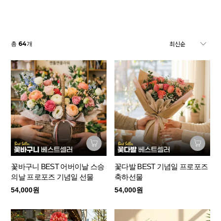
64
총
개
꽃바구니 BEST 어버이날 스승
꽃다발 BEST 기념일 프로포즈
의날 프로포즈 기념일 선물
축하선물
54,000원
54,000원