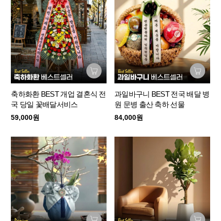
축하화환 BEST 개업 결혼식 전
과일바구니 BEST 전국 배달 병
국 당일 꽃배달서비스
원 문병 출산 축하 선물
59,000원
84,000원