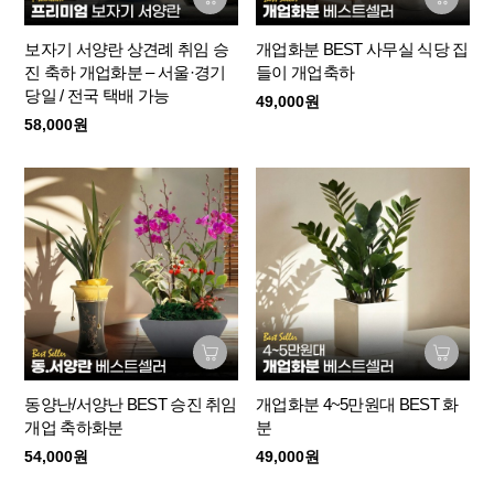
보자기 서양란 상견례 취임 승
개업화분 BEST 사무실 식당 집
진 축하 개업화분 – 서울·경기
들이 개업축하
당일 / 전국 택배 가능
49,000원
58,000원
동양난/서양난 BEST 승진 취임
개업화분 4~5만원대 BEST 화
개업 축하화분
분
54,000원
49,000원