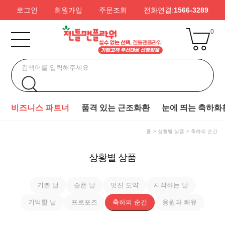
로그인
회원가입
주문조회
전화연결:
1566-3289
0
비즈니스 파트너
품격 있는 근조화환
눈에 띄는 축하화
홈
상황별 상품
축하의 순간
상황별 상품
기쁜 날
슬픈 날
멋진 도약
시작하는 날
기억할 날
프로포즈
축하의 순간
응원과 쾌유