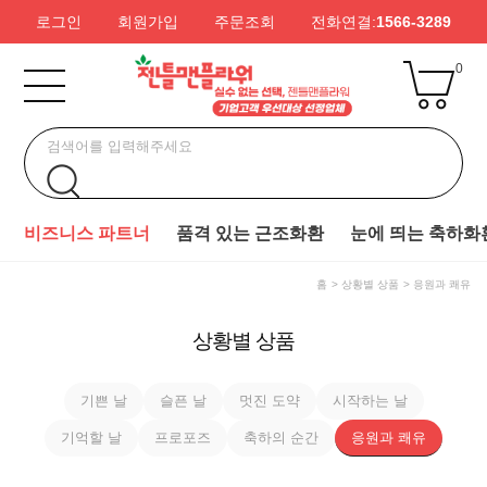
로그인
회원가입
주문조회
전화연결:
1566-3289
0
비즈니스 파트너
품격 있는 근조화환
눈에 띄는 축하화
홈
상황별 상품
응원과 쾌유
상황별 상품
기쁜 날
슬픈 날
멋진 도약
시작하는 날
기억할 날
프로포즈
축하의 순간
응원과 쾌유