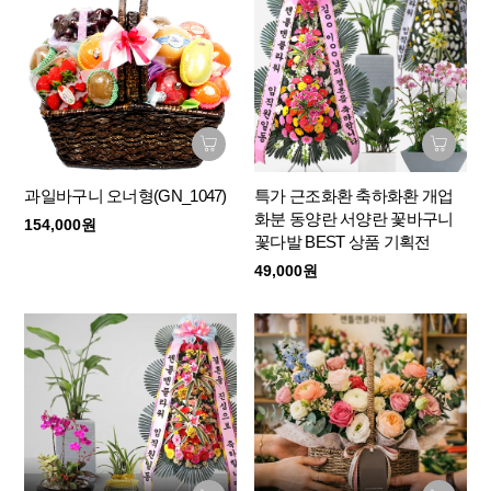
과일바구니 오너형(GN_1047)
특가 근조화환 축하화환 개업
화분 동양란 서양란 꽃바구니
154,000원
꽃다발 BEST 상품 기획전
49,000원