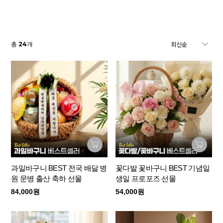
24
총
개
과일바구니 BEST 전국 배달 병
꽃다발 꽃바구니 BEST 기념일
원 문병 출산 축하 선물
생일 프로포즈 선물
84,000원
54,000원