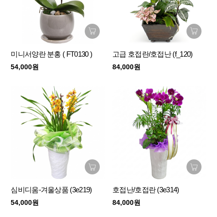
미니서양란 분홍 ( FT0130 )
고급 호접란/호접난 (f_120)
54,000원
84,000원
심비디움-겨울상품 (3e219)
호접난/호접란 (3e314)
54,000원
84,000원