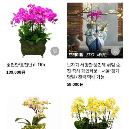
호접란/호접난 (f_110)
보자기 서양란 상견례 취임 승
진 축하 개업화분 – 서울·경기
139,000원
당일 / 전국 택배 가능
58,000원