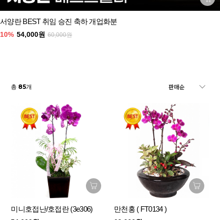
서양란 BEST 취임 승진 축하 개업화분
10%
54,000원
60,000원
85
총
개
미니호접난/호접란 (3e306)
만천홍 ( FT0134 )