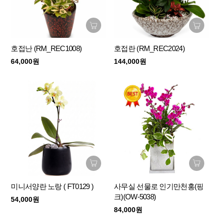
호접난 (RM_REC1008)
호접란 (RM_REC2024)
64,000원
144,000원
미니서양란 노랑 ( FT0129 )
사무실 선물로 인기만천홍(핑
크)(OW-5038)
54,000원
84,000원