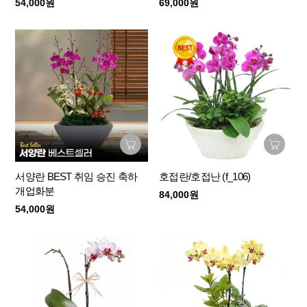
54,000원
69,000원
서양란 BEST 취임 승진 축하
호접란/호접난 (f_106)
개업화분
84,000원
54,000원