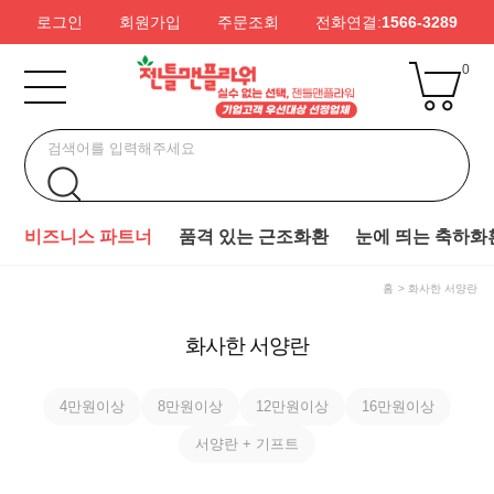
로그인
회원가입
주문조회
전화연결:
1566-3289
0
비즈니스 파트너
품격 있는 근조화환
눈에 띄는 축하화
홈
화사한 서양란
화사한 서양란
4만원이상
8만원이상
12만원이상
16만원이상
서양란 + 기프트