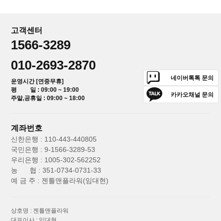
고객센터
1566-3289
010-2693-2870
네이버톡톡 문의
운영시간 [연중무휴]
평 일 : 09:00 ~ 19:00
카카오채널 문의
주말,공휴일 : 09:00 ~ 18:00
계좌번호
신한은행 : 110-443-440805
국민은행 : 9-1566-3289-53
우리은행 : 1005-302-562252
농 협 : 351-0734-0731-33
예 금 주 : 젠틀맨플라워(임대현)
상호명 : 젠틀맨플라워
대표이사 : 임대현