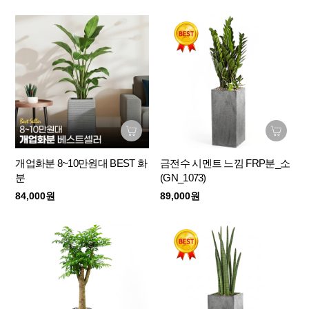
개업화분 8~10만원대 BEST 화
금전수 시멘트 느낌 FRP분_소
분
(GN_1073)
84,000원
89,000원