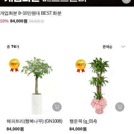
개업화분 8~10만원대 BEST 화분
10%
84,000원
93,000원
76
총
개
해피트리(행복나무) (GN1008)
행운목 (g_014)
84,000원
84,000원