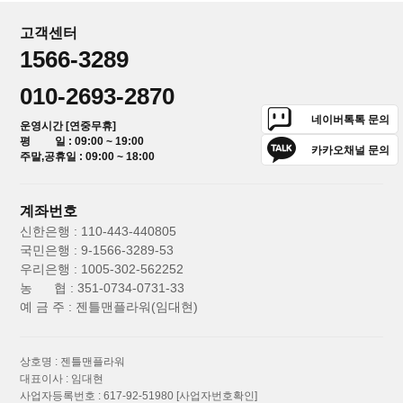
고객센터
1566-3289
010-2693-2870
네이버톡톡 문의
운영시간 [연중무휴]
평 일 : 09:00 ~ 19:00
카카오채널 문의
주말,공휴일 : 09:00 ~ 18:00
계좌번호
신한은행 : 110-443-440805
국민은행 : 9-1566-3289-53
우리은행 : 1005-302-562252
농 협 : 351-0734-0731-33
예 금 주 : 젠틀맨플라워(임대현)
상호명 : 젠틀맨플라워
대표이사 : 임대현
사업자등록번호 : 617-92-51980
[사업자번호확인]