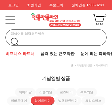
로그인
회원가입
주문조회
전화연결:
1566-3289
0
비즈니스 파트너
품격 있는 근조화환
눈에 띄는 축하화
홈
기념일별 상품
화이트데이
기념일별 상품
어버이날
스승의날
로즈데이
부부의날
빼빼로데이
화이트데이
발렌타인데이
크리스마스