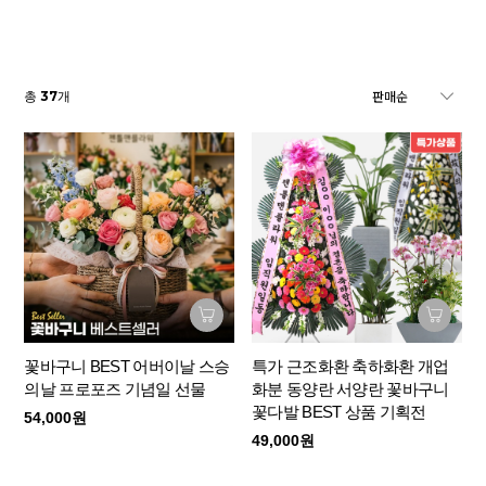
37
총
개
꽃바구니 BEST 어버이날 스승
특가 근조화환 축하화환 개업
의날 프로포즈 기념일 선물
화분 동양란 서양란 꽃바구니
꽃다발 BEST 상품 기획전
54,000원
49,000원