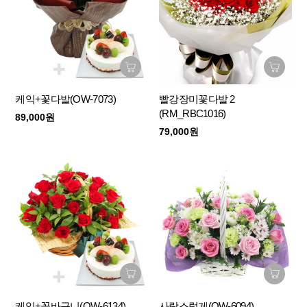
케익+꽃다발(OW-7073)
빨강장미꽃다발 2
(RM_RBC1016)
89,000원
79,000원
케익+꽃바구니(OW-6134)
사랑스럽게(OW-6094)