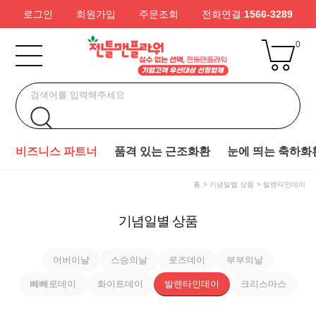
로그인
회원가입
주문조회
전화연결:
1566-3289
0
비즈니스 파트너
품격 있는 근조화환
눈에 띄는 축하화
홈
기념일별 상품
발렌타인데이
기념일별 상품
어버이날
스승의날
로즈데이
부부의날
빼빼로데이
화이트데이
발렌타인데이
크리스마스