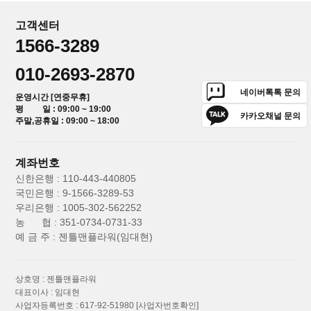
고객센터
1566-3289
010-2693-2870
네이버톡톡 문의
운영시간 [연중무휴]
평 일 : 09:00 ~ 19:00
카카오채널 문의
주말,공휴일 : 09:00 ~ 18:00
계좌번호
신한은행 : 110-443-440805
국민은행 : 9-1566-3289-53
우리은행 : 1005-302-562252
농 협 : 351-0734-0731-33
예 금 주 : 젠틀맨플라워(임대현)
상호명 : 젠틀맨플라워
대표이사 : 임대현
사업자등록번호 : 617-92-51980
[사업자번호확인]