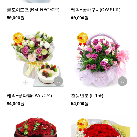
클로이로즈 (RM_RBC9077)
케익+꽃바구니(OW-6141)
59,000원
99,000원
케익+꽃다발(OW-7074)
천생연분 (b_156)
84,000원
54,000원