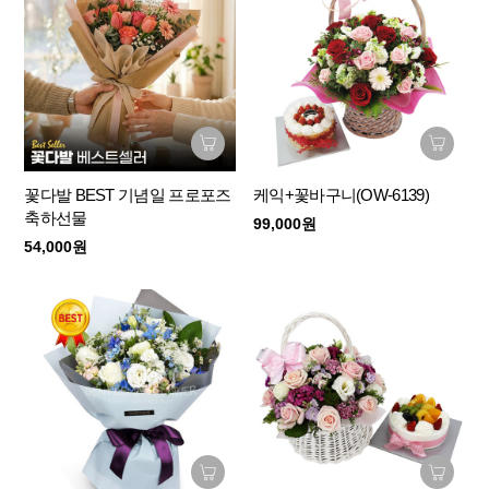
꽃다발 BEST 기념일 프로포즈
케익+꽃바구니(OW-6139)
축하선물
99,000원
54,000원