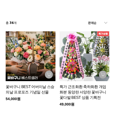
36
총
개
꽃바구니 BEST 어버이날 스승
특가 근조화환 축하화환 개업
의날 프로포즈 기념일 선물
화분 동양란 서양란 꽃바구니
꽃다발 BEST 상품 기획전
54,000원
49,000원