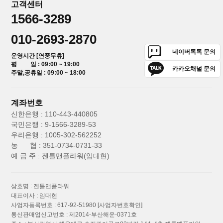
고객센터
1566-3289
010-2693-2870
네이버톡톡 문의
운영시간 [연중무휴]
평 일 : 09:00 ~ 19:00
카카오채널 문의
주말,공휴일 : 09:00 ~ 18:00
계좌번호
신한은행 : 110-443-440805
국민은행 : 9-1566-3289-53
우리은행 : 1005-302-562252
농 협 : 351-0734-0731-33
예 금 주 : 젠틀맨플라워(임대현)
상호명 : 젠틀맨플라워
대표이사 : 임대현
사업자등록번호 : 617-92-51980
[사업자번호확인]
통신판매업신고번호 : 제2014-부산해운-0371호