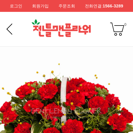
로그인
회원가입
주문조회
전화연결:
1566-3289
0