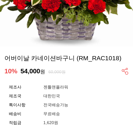
어버이날 카네이션바구니 (RM_RAC1018)
10
%
54,000
원
60,000원
제조사
젠틀맨플라워
제조국
대한민국
특이사항
전국배송가능
배송비
무료배송
적립금
1,620원