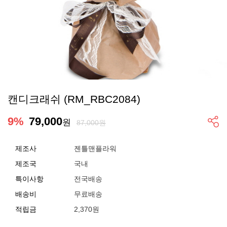
캔디크래쉬 (RM_RBC2084)
9
%
79,000
원
87,000원
제조사
젠틀맨플라워
제조국
국내
특이사항
전국배송
배송비
무료배송
적립금
2,370원