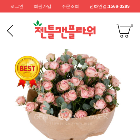
로그인
회원가입
주문조회
전화연결:
1566-3289
0