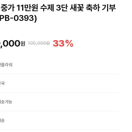
중가 11만원 수제 3단 새꽃 축하 기부
PB-0393)
,000
33
%
원
105,000원
맨플라워
민국
배송가능
배송