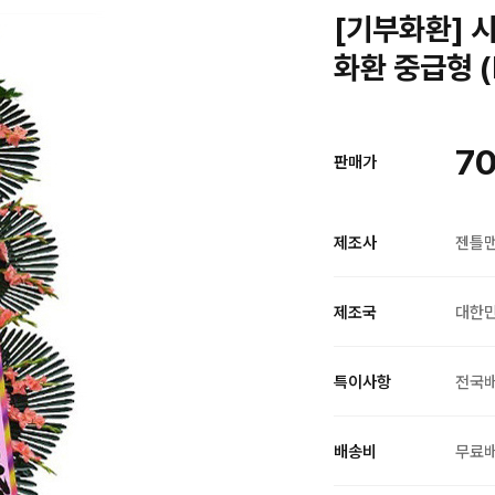
[기부화환] 시
화환 중급형 (
70
판매가
제조사
젠틀
제조국
대한
특이사항
전국
배송비
무료