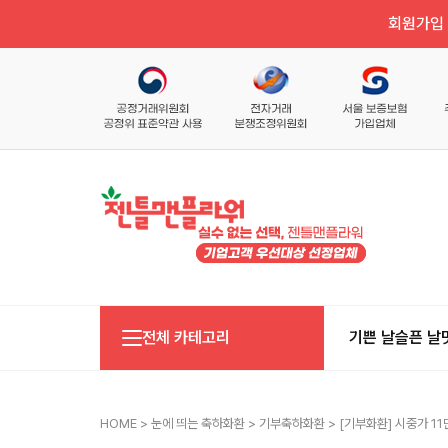
회원가입 
전체 카테고리
기쁜 날
슬픈 날
HOME
>
눈에 띄는 축하화환
>
기부축하화환
> [기부화환] 시중가 11