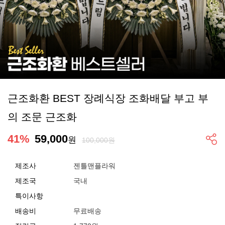
근조화환 BEST 장례식장 조화배달 부고 부
의 조문 근조화
41
%
59,000
원
100,000원
제조사
젠틀맨플라워
제조국
국내
특이사항
배송비
무료배송