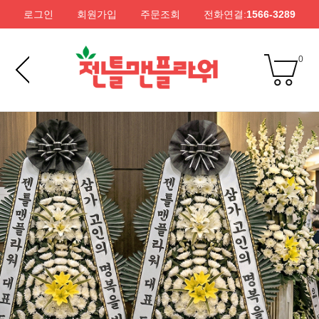
로그인
회원가입
주문조회
전화연결:
1566-3289
0