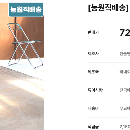
[농원직배송] 
72
판매가
제조사
젠틀
제조국
국내
특이사항
전국
배송비
무료
적립금
2,16