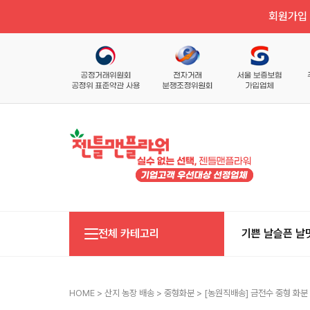
회원가입 
전체 카테고리
기쁜 날
슬픈 날
HOME
>
산지 농장 배송
>
중형화분
> [농원직배송] 금전수 중형 화분 