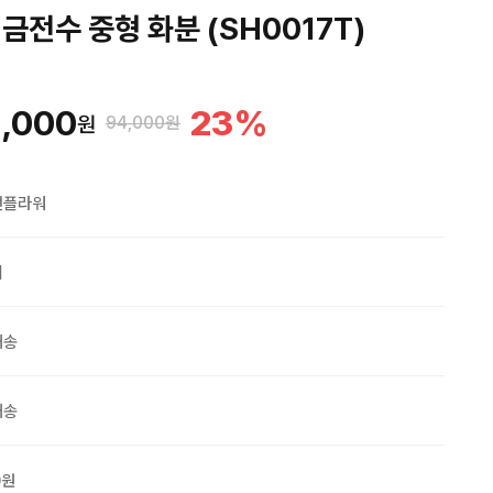
금전수 중형 화분 (SH0017T)
,000
23
%
원
94,000원
맨플라워
외
배송
배송
0원