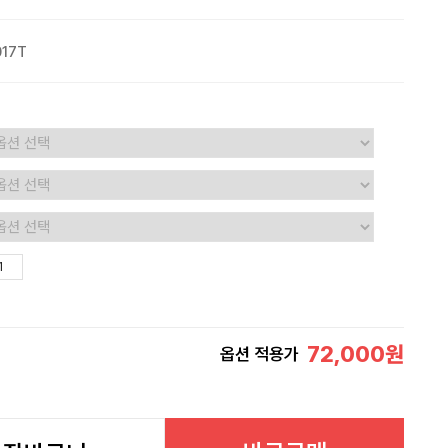
17T
72,000
원
옵션 적용가