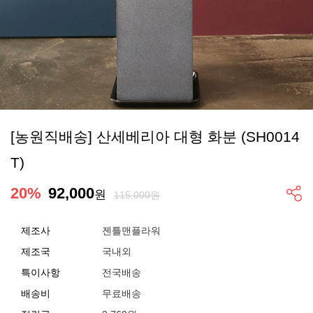
[농원직배송] 산세베리아 대형 화분 (SH0014
T)
20
%
92,000
원
115,000원
제조사
젠틀맨플라워
제조국
국내외
특이사항
전국배송
배송비
무료배송