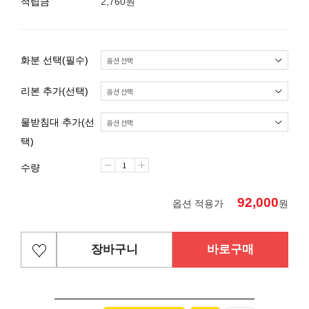
적립금
2,760원
화분 선택(필수)
리본 추가(선택)
물받침대 추가(선
택)
수량
92,000
옵션 적용가
원
장바구니
바로구매