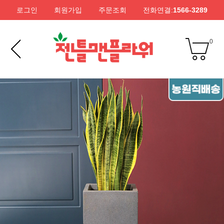
로그인
회원가입
주문조회
전화연결:
1566-3289
0