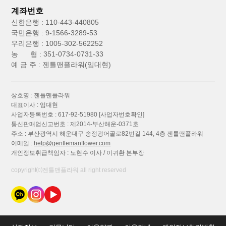
계좌번호
신한은행 : 110-443-440805
국민은행 : 9-1566-3289-53
우리은행 : 1005-302-562252
농 협 : 351-0734-0731-33
예 금 주 : 젠틀맨플라워(임대현)
상호명 : 젠틀맨플라워
대표이사 : 임대현
사업자등록번호 : 617-92-51980
[사업자번호확인]
통신판매업신고번호 : 제2014-부산해운-0371호
주소 : 부산광역시 해운대구 송정광어골로82번길 144, 4층 젠틀맨플라워
이메일 :
help@gentlemanflower.com
개인정보취급책임자 : 노현수 이사 / 이귀환 본부장
copyright⒞젠틀맨플라워 all right reserved