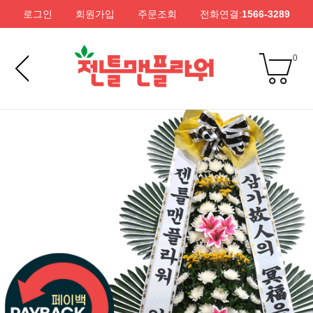
로그인
회원가입
주문조회
전화연결:
1566-3289
0