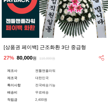
[상품권 페이백] 근조화환 3단 중급형
27
%
80,000
원
110,000원
제조사
젠틀맨플라워
제조국
대한민국
특이사항
전국배송가능
배송비
무료배송
적립금
2,400원