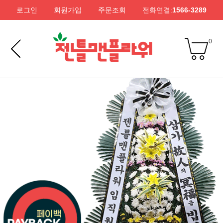
로그인
회원가입
주문조회
전화연결:
1566-3289
0