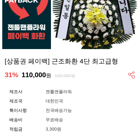
[상품권 페이백] 근조화환 4단 최고급형
31
%
110,000
원
160,000원
제조사
젠틀맨플라워
제조국
대한민국
특이사항
전국배송가능
배송비
무료배송
적립금
3,300원