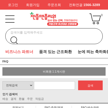
로그인
회원가입
주문조회
전화연결:
1566-3289
0
비즈니스 파트너
품격 있는 근조화환
눈에 띄는 축하화
FAQ
비회원 1:1게시판
검색
인기 검색어
배송
결제
환불
주문
적립금
전체보기
FAQ 주문/결제
FAQ 배송관련