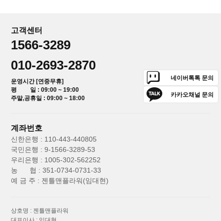
고객센터
1566-3289
010-2693-2870
네이버톡톡 문의
운영시간 [연중무휴]
평 일 : 09:00 ~ 19:00
카카오채널 문의
주말,공휴일 : 09:00 ~ 18:00
계좌번호
신한은행 : 110-443-440805
국민은행 : 9-1566-3289-53
우리은행 : 1005-302-562252
농 협 : 351-0734-0731-33
예 금 주 : 젠틀맨플라워(임대현)
상호명 : 젠틀맨플라워
대표이사 : 임대현