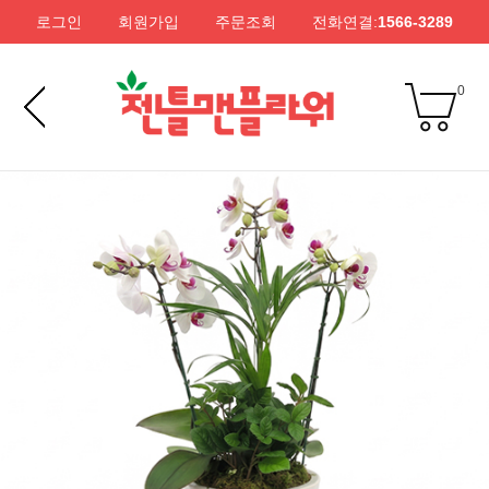
로그인
회원가입
주문조회
전화연결:
1566-3289
0