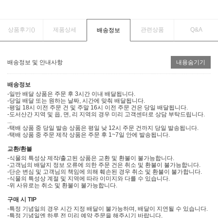
상품후기(
)
제품상세
관련상품
Q&A
배송정보
배송정보 및 안내사항
내용숨기기
배송정보
-일반 배달 상품은 주문 후 3시간 이내 배달됩니다.
-당일 배달 또는 원하는 날짜, 시간에 맞춰 배달됩니다.
-평일 18시 이전 주문 건 및 주말 16시 이전 주문 건은 당일 배달됩니다.
-도서산간 지역 및 읍, 면, 리 지역의 경우 미리 고객센터로 상담 부탁드립니다.
...
-택배 상품 중 당일 발송 상품은 평일 낮 12시 주문 건까지 당일 발송됩니다.
-택배 상품 중 주문 제작 상품은 주문 후 1~7일 안에 발송됩니다.
교환/환불
-식물의 특성상 제작/출고된 상품은 교환 및 환불이 불가능합니다.
-고객님의 배달지 정보 오류에 의한 주문 건은 취소 및 환불이 불가능합니다.
-단순 변심 및 고객님의 책임에 의해 훼손된 경우 취소 및 환불이 불가합니다.
-식물의 특성상 계절 및 지역에 따라 이미지와 다를 수 있습니다.
-위 사유로는 취소 및 환불이 불가능합니다.
구매 시 TIP
-특정 기념일의 경우 시간 지정 배달이 불가능하며, 배달이 지연될 수 있습니다.
-특정 기념일엔 하루 전 미리 예약 주문을 해주시기 바랍니다.