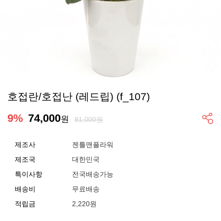
호접란/호접난 (레드립) (f_107)
9
%
74,000
원
81,000원
제조사
젠틀맨플라워
제조국
대한민국
특이사항
전국배송가능
배송비
무료배송
적립금
2,220원