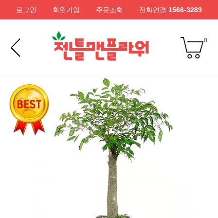
로그인
회원가입
주문조회
전화연결:
1566-3289
0