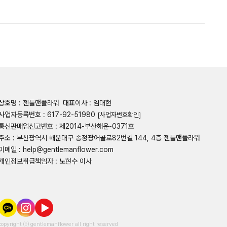
상호명 : 젠틀맨플라워
대표이사 : 임대현
사업자등록번호 : 617-92-51980
[사업자번호확인]
통신판매업신고번호 : 제2014-부산해운-0371호
주소 : 부산광역시 해운대구 송정광어골로82번길 144, 4층 젠틀맨플라워
이메일 : help@gentlemanflower.com
개인정보취급책임자 : 노현수 이사
copyright ⒞ gentlemanflower all right reserved