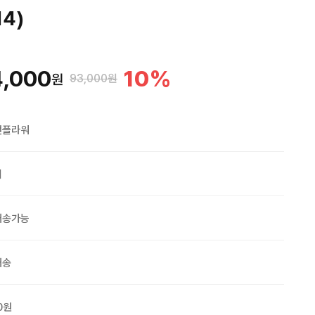
14)
4,000
10
%
원
93,000원
맨플라워
외
배송가능
배송
0원