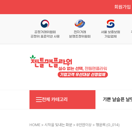
회원가입 
전체 카테고리
기쁜 날
슬픈 날
HOME
>
시작을 빛내는 화분
>
8만원이상
> 행운목 (g_014)