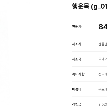
행운목 (g_0
8
판매가
제조사
젠틀
제조국
국내
특이사항
전국
배송비
무료
적립금
2,52