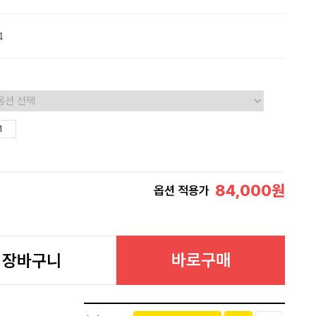
4
84,000
원
옵션 적용가
바로구매
장바구니