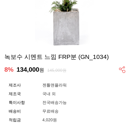
녹보수 시멘트 느낌 FRP분 (GN_1034)
8
%
134,000
원
145,000원
제조사
젠틀맨플라워
제조국
국내 외
특이사항
전국배송가능
배송비
무료배송
적립금
4,020원