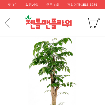
로그인
회원가입
주문조회
전화연결:
1566-3289
0