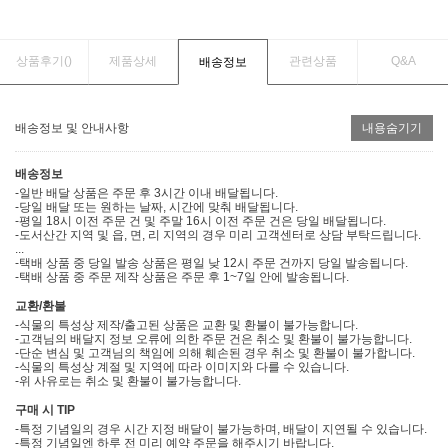
상품후기(
)
제품상세
관련상품
Q&A
배송정보
배송정보 및 안내사항
내용숨기기
배송정보
-일반 배달 상품은 주문 후 3시간 이내 배달됩니다.
-당일 배달 또는 원하는 날짜, 시간에 맞춰 배달됩니다.
-평일 18시 이전 주문 건 및 주말 16시 이전 주문 건은 당일 배달됩니다.
-도서산간 지역 및 읍, 면, 리 지역의 경우 미리 고객센터로 상담 부탁드립니다.
...
-택배 상품 중 당일 발송 상품은 평일 낮 12시 주문 건까지 당일 발송됩니다.
-택배 상품 중 주문 제작 상품은 주문 후 1~7일 안에 발송됩니다.
교환/환불
-식물의 특성상 제작/출고된 상품은 교환 및 환불이 불가능합니다.
-고객님의 배달지 정보 오류에 의한 주문 건은 취소 및 환불이 불가능합니다.
-단순 변심 및 고객님의 책임에 의해 훼손된 경우 취소 및 환불이 불가합니다.
-식물의 특성상 계절 및 지역에 따라 이미지와 다를 수 있습니다.
-위 사유로는 취소 및 환불이 불가능합니다.
구매 시 TIP
-특정 기념일의 경우 시간 지정 배달이 불가능하며, 배달이 지연될 수 있습니다.
-특정 기념일엔 하루 전 미리 예약 주문을 해주시기 바랍니다.