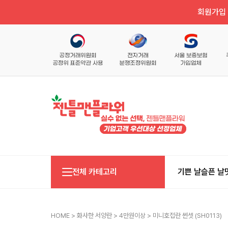
회원가입 
전체 카테고리
기쁜 날
슬픈 날
HOME
>
화사한 서양란
>
4만원이상
> 미니호접란 썬셋 (SH0113)