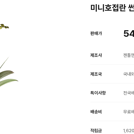
미니호접란 썬셋
5
판매가
제조사
젠틀
제조국
국내
특이사항
전국
배송비
무료
적립금
1,62