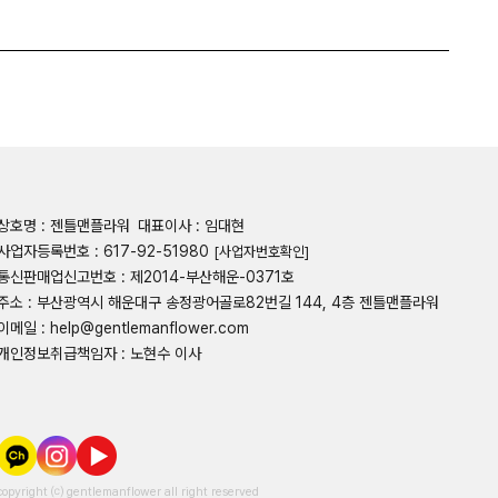
상호명 : 젠틀맨플라워
대표이사 : 임대현
사업자등록번호 : 617-92-51980
[사업자번호확인]
통신판매업신고번호 : 제2014-부산해운-0371호
주소 : 부산광역시 해운대구 송정광어골로82번길 144, 4층 젠틀맨플라워
이메일 : help@gentlemanflower.com
개인정보취급책임자 : 노현수 이사
copyright ⒞ gentlemanflower all right reserved