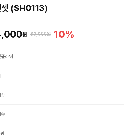
 (SH0113)
4,000
10
%
원
60,000원
맨플라워
외
배송
배송
0원