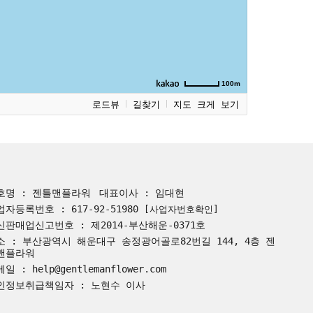
100m
로드뷰
길찾기
지도 크게 보기
호명 : 젠틀맨플라워
대표이사 : 임대현
업자등록번호 : 617-92-51980
[사업자번호확인]
신판매업신고번호 : 제2014-부산해운-0371호
소 : 부산광역시 해운대구 송정광어골로82번길 144, 4층 젠
맨플라워
일 : help@gentlemanflower.com
인정보취급책임자 : 노현수 이사