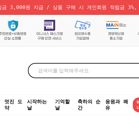
금 3,000원 지급 / 상품 구매 시 개인회원 적립금 3%,
멋진 도
시작하는
기억할
축하의 순
응원과 쾌
약
날
날
간
유