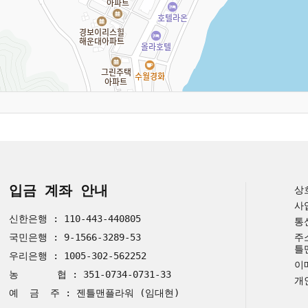
입금 계좌 안내
상
사
신한은행 : 110-443-440805
통
국민은행 : 9-1566-3289-53
주
틀
우리은행 : 1005-302-562252
이메
농 협 : 351-0734-0731-33
개
예 금 주 : 젠틀맨플라워 (임대현)