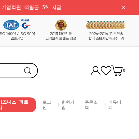
 기업회원 적립금 5% 지급
0
비즈니스 파트
로그
회원가
주문조
커뮤니
너
인
입
회
티