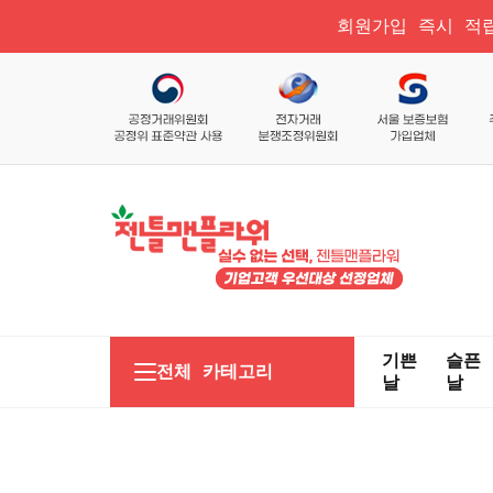
회원가입 즉시 적립
기쁜
슬픈
전체 카테고리
날
날