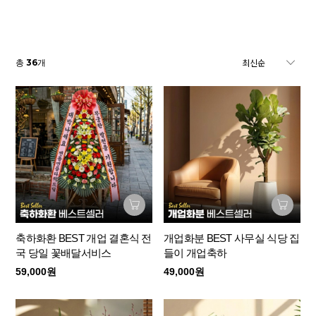
36
총
개
축하화환 BEST 개업 결혼식 전
개업화분 BEST 사무실 식당 집
국 당일 꽃배달서비스
들이 개업축하
59,000원
49,000원