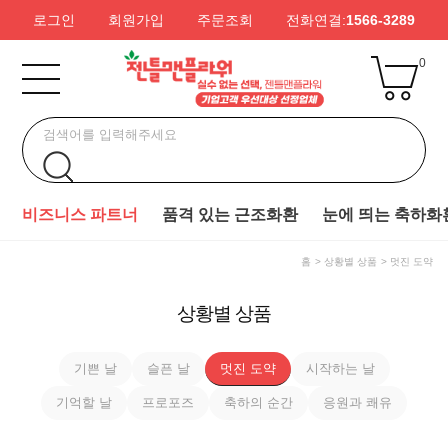
로그인
회원가입
주문조회
전화연결:
1566-3289
0
비즈니스 파트너
품격 있는 근조화환
눈에 띄는 축하화
홈
상황별 상품
멋진 도약
상황별 상품
기쁜 날
슬픈 날
멋진 도약
시작하는 날
기억할 날
프로포즈
축하의 순간
응원과 쾌유