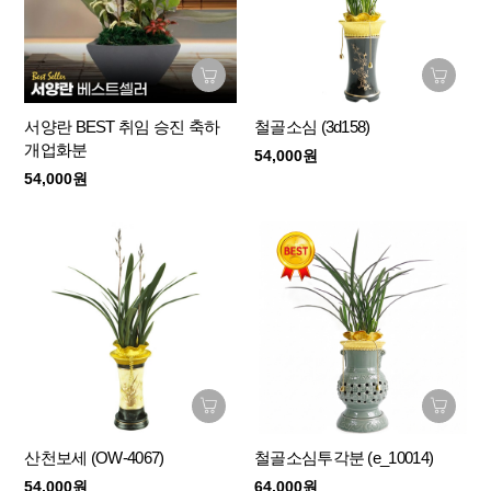
서양란 BEST 취임 승진 축하
철골소심 (3d158)
개업화분
54,000원
54,000원
산천보세 (OW-4067)
철골소심투각분 (e_10014)
54,000원
64,000원