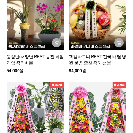
동양난/서양난 BEST 승진 취임
과일바구니 BEST 전국 배달 병
개업 축하화분
원 문병 출산 축하 선물
54,000원
84,000원