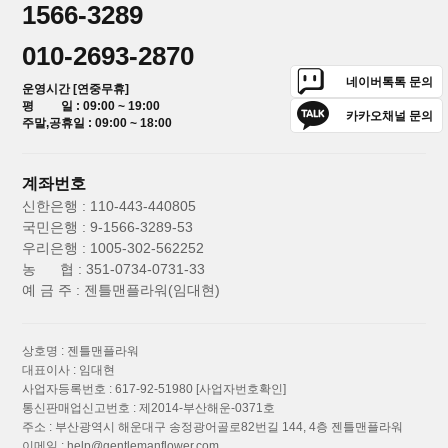
1566-3289
010-2693-2870
네이버톡톡 문의
운영시간 [연중무휴]
평 일 : 09:00 ~ 19:00
카카오채널 문의
주말,공휴일 : 09:00 ~ 18:00
계좌번호
신한은행 : 110-443-440805
국민은행 : 9-1566-3289-53
우리은행 : 1005-302-562252
농 협 : 351-0734-0731-33
예 금 주 : 젠틀맨플라워(임대현)
상호명 : 젠틀맨플라워
대표이사 : 임대현
사업자등록번호 : 617-92-51980
[사업자번호확인]
통신판매업신고번호 : 제2014-부산해운-0371호
주소 : 부산광역시 해운대구 송정광어골로82번길 144, 4층 젠틀맨플라워
이메일 :
help@gentlemanflower.com