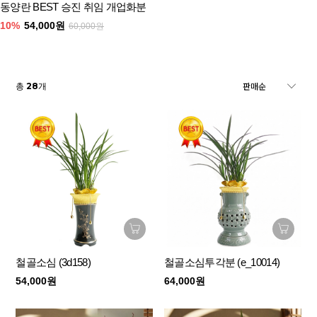
동양란 BEST 승진 취임 개업화분
10%
54,000원
60,000원
28
총
개
철골소심 (3d158)
철골소심투각분 (e_10014)
54,000원
64,000원