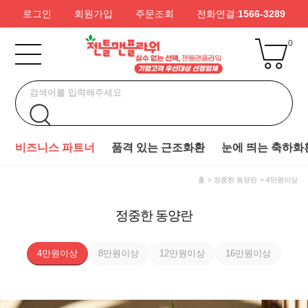
로그인
회원가입
주문조회
전화연결:
1566-3289
0
비즈니스 파트너
품격 있는 근조화환
눈에 띄는 축하화
홈
정중한 동양란
4만원이상
정중한 동양란
4만원이상
8만원이상
12만원이상
16만원이상