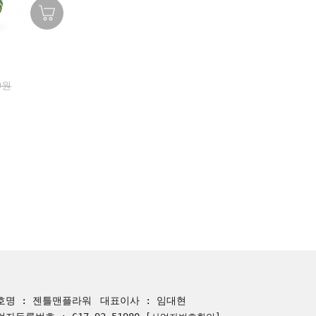
0원
호명 : 젠틀맨플라워
대표이사 : 임대현