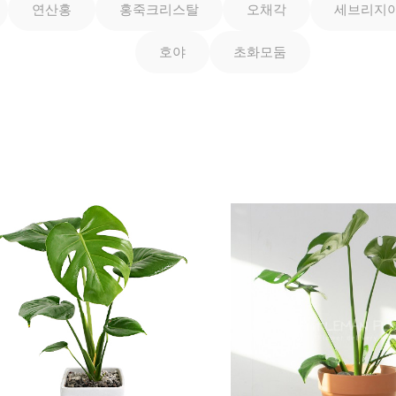
연산홍
홍죽크리스탈
오채각
세브리지
호야
초화모둠