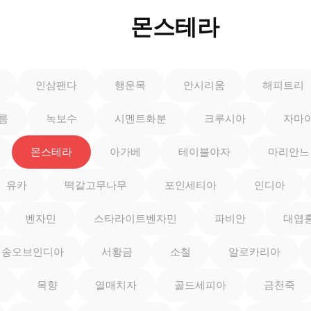
몬스테라
인삼팬다
행운목
안시리움
해피트리
름
녹보수
시멘트화분
크루시아
자마
몬스테라
아가베
테이블야자
마리안느
유카
떡갈고무나무
포인세티아
인디아
벤자민
스타라이트벤자민
파비안
대엽
송오브인디아
서황금
소철
알로카리아
목향
열매치자
골드세피아
금천죽