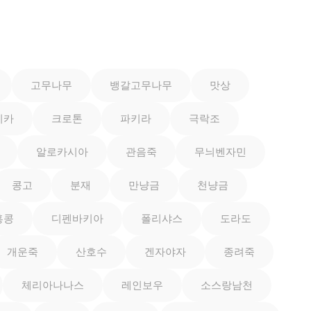
고무나무
뱅갈고무나무
맛상
이카
크로톤
파키라
극락조
알로카시아
관음죽
무늬벤자민
콩고
분재
만냥금
천냥금
홍콩
디펜바키아
폴리샤스
도라도
개운죽
산호수
겐자야자
종려죽
체리아나나스
레인보우
소스랑남천