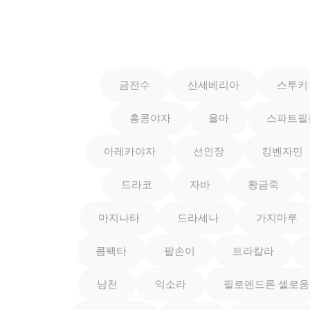
금전수
산세베리아
스투키
홍콩야자
율마
스파트필
아레카야자
선인장
킹벤자민
드라코
자바
황금죽
마지나타
드라세나
가지마루
콤팩타
팔손이
트라칼라
남천
익소라
필로덴드론 셀로움