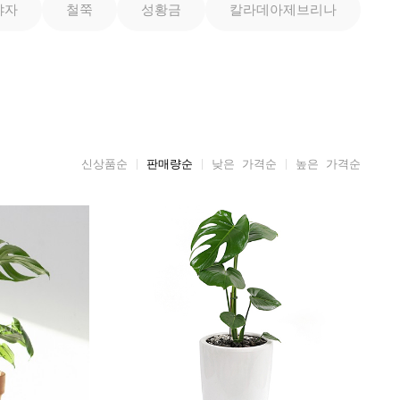
야자
철쭉
성황금
칼라데아제브리나
신상품순
판매량순
낮은 가격순
높은 가격순