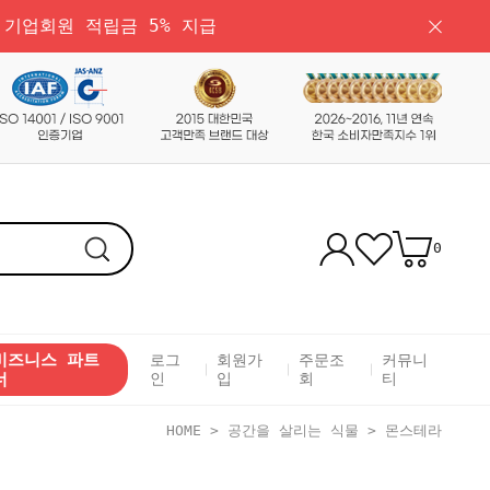
 기업회원 적립금 5% 지급
0
비즈니스 파트
로그
회원가
주문조
커뮤니
너
인
입
회
티
HOME
>
공간을 살리는 식물
>
몬스테라