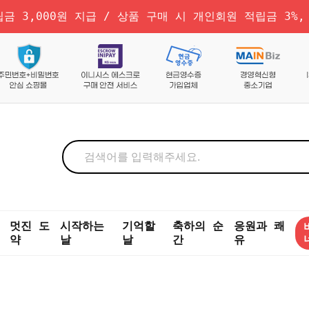
금 3,000원 지급 / 상품 구매 시 개인회원 적립금 3%,
멋진 도
시작하는
기억할
축하의 순
응원과 쾌
약
날
날
간
유