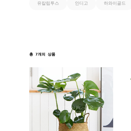
유칼립투스
인디고
하와이골드
총
7
개의 상품