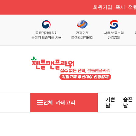
회원가입 즉시 적립
기쁜
슬픈
전체 카테고리
날
날