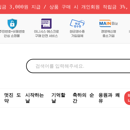
금 3,000원 지급 / 상품 구매 시 개인회원 적립금 3%,
멋진 도
시작하는
기억할
축하의 순
응원과 쾌
약
날
날
간
유