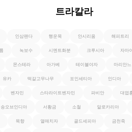
트라칼라
인삼팬다
행운목
안시리움
해피트리
름
녹보수
시멘트화분
크루시아
자마
몬스테라
아가베
테이블야자
마리안느
유카
떡갈고무나무
포인세티아
인디아
벤자민
스타라이트벤자민
파비안
대엽
송오브인디아
서황금
소철
알로카리아
목향
열매치자
골드세피아
금천죽