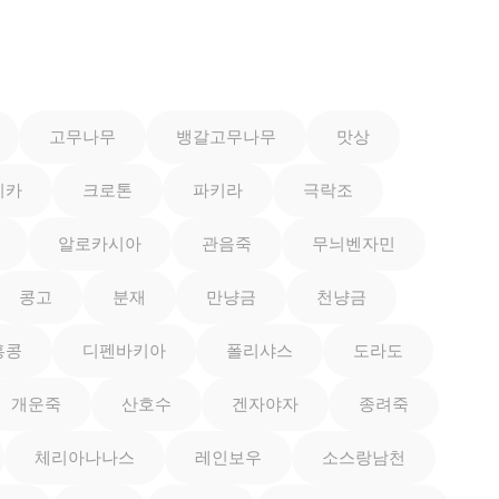
고무나무
뱅갈고무나무
맛상
이카
크로톤
파키라
극락조
알로카시아
관음죽
무늬벤자민
콩고
분재
만냥금
천냥금
홍콩
디펜바키아
폴리샤스
도라도
개운죽
산호수
겐자야자
종려죽
체리아나나스
레인보우
소스랑남천