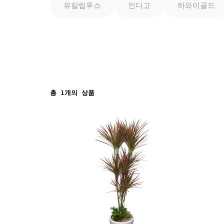
유칼립투스
인디고
하와이골드
총
1
개의 상품