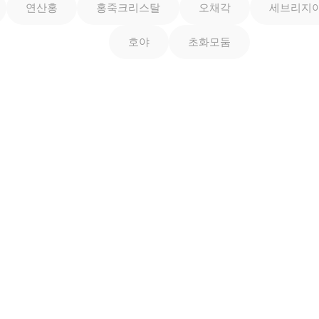
연산홍
홍죽크리스탈
오채각
세브리지
호야
초화모둠