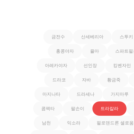
금전수
산세베리아
스투키
홍콩야자
율마
스파트필
아레카야자
선인장
킹벤자민
드라코
자바
황금죽
마지나타
드라세나
가지마루
콤팩타
팔손이
트라칼라
남천
익소라
필로덴드론 셀로움