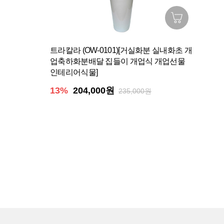
트라칼라 (OW-0101)[거실화분 실내화초 개
업축하화분배달 집들이 개업식 개업선물
인테리어식물]
13%
204,000원
235,000원