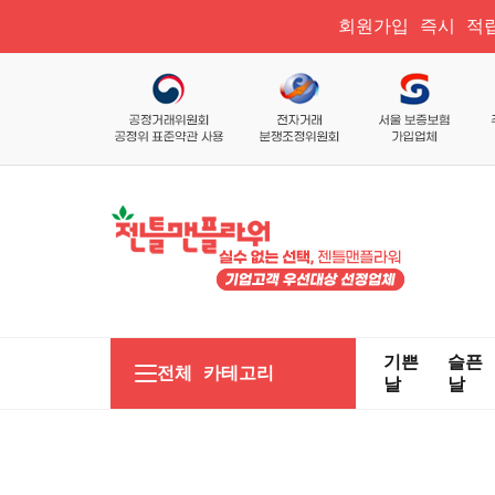
회원가입 즉시 적립
기쁜
슬픈
전체 카테고리
날
날