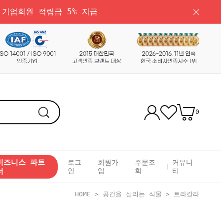
 기업회원 적립금 5% 지급
0
비즈니스 파트
로그
회원가
주문조
커뮤니
너
인
입
회
티
HOME
>
공간을 살리는 식물
>
트라칼라