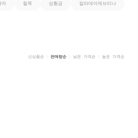
야자
철쭉
성황금
칼라데아제브리나
신상품순
판매량순
낮은 가격순
높은 가격순