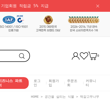
 기업회원 적립금 5% 지급
0
비즈니스 파트
로그
회원가
주문조
커뮤니
너
인
입
회
티
HOME
>
공간을 살리는 식물
>
떡갈고무나무