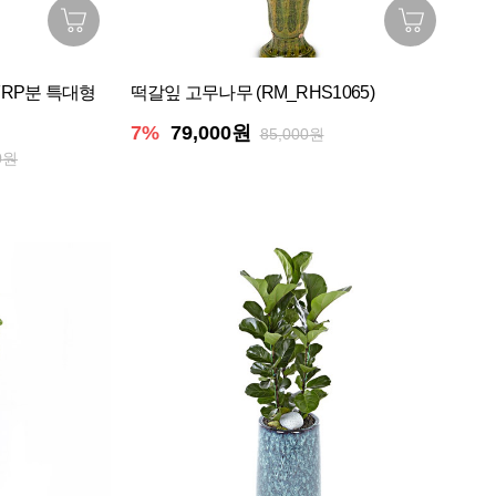
RP분 특대형
떡갈잎 고무나무 (RM_RHS1065)
7%
79,000원
85,000원
0원