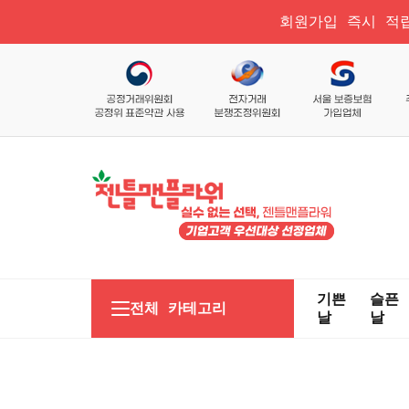
회원가입 즉시 적립
기쁜
슬픈
전체 카테고리
날
날