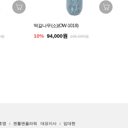
떡갈나무(소)(OW-1018)
10%
94,000원
0원
105,000원
호명 : 젠틀맨플라워
대표이사 : 임대현