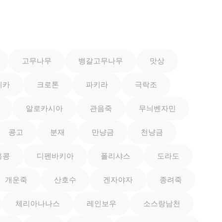
고무나무
뱅갈고무나무
맛상
이카
크로톤
파키라
극락조
알로카시아
관음죽
무늬벤자민
콩고
분재
만냥금
천냥금
홍콩
디펜바키아
폴리샤스
도라도
개운죽
산호수
겐자야자
종려죽
체리아나나스
레인보우
소스랑남천