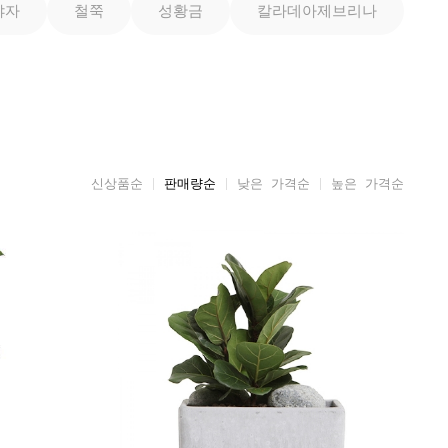
야자
철쭉
성황금
칼라데아제브리나
신상품순
판매량순
낮은 가격순
높은 가격순