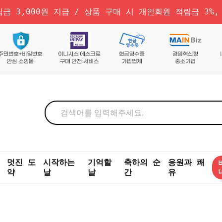
금 3,000원 지급 / 상품 구매 시 개인회원 적립금 3%,
멋진 도
시작하는
기억할
축하의 순
응원과 쾌
약
날
날
간
유