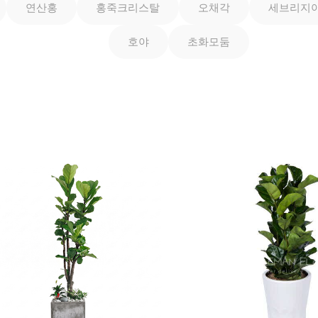
연산홍
홍죽크리스탈
오채각
세브리지
호야
초화모둠