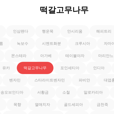
떡갈고무나무
인삼팬다
행운목
안시리움
해피트리
름
녹보수
시멘트화분
크루시아
자마
몬스테라
아가베
테이블야자
마리안느
유카
떡갈고무나무
포인세티아
인디아
벤자민
스타라이트벤자민
파비안
대엽
송오브인디아
서황금
소철
알로카리아
목향
열매치자
골드세피아
금천죽