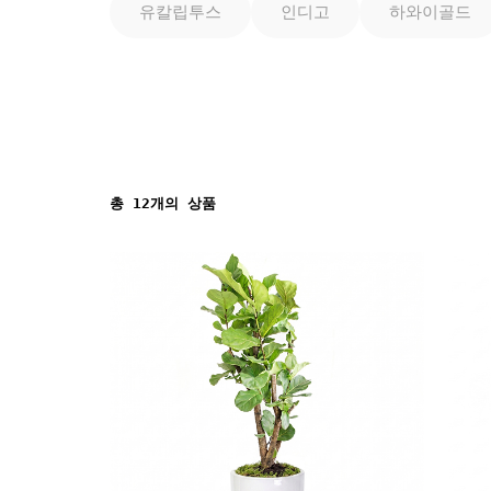
유칼립투스
인디고
하와이골드
총
12
개의 상품