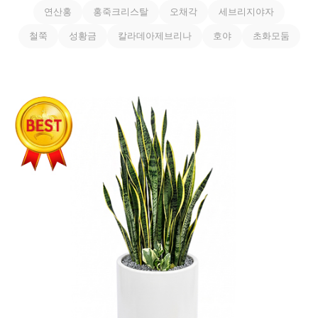
연산홍
홍죽크리스탈
오채각
세브리지야자
철쭉
성황금
칼라데아제브리나
호야
초화모둠