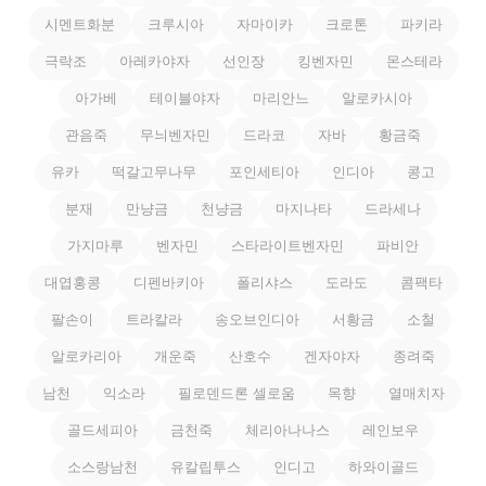
시멘트화분
크루시아
자마이카
크로톤
파키라
극락조
아레카야자
선인장
킹벤자민
몬스테라
아가베
테이블야자
마리안느
알로카시아
관음죽
무늬벤자민
드라코
자바
황금죽
유카
떡갈고무나무
포인세티아
인디아
콩고
분재
만냥금
천냥금
마지나타
드라세나
가지마루
벤자민
스타라이트벤자민
파비안
대엽홍콩
디펜바키아
폴리샤스
도라도
콤팩타
팔손이
트라칼라
송오브인디아
서황금
소철
알로카리아
개운죽
산호수
겐자야자
종려죽
남천
익소라
필로덴드론 셀로움
목향
열매치자
골드세피아
금천죽
체리아나나스
레인보우
소스랑남천
유칼립투스
인디고
하와이골드