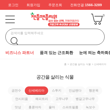
로그인
회원가입
주문조회
전화연결:
1566-3289
0
비즈니스 파트너
품격 있는 근조화환
눈에 띄는 축하화
홈
공간을 살리는 식물
산세베리아
공간을 살리는 식물
금전수
산세베리아
스투키
인삼팬다
행운목
안시리움
해피트리
고무나무
뱅갈고무나무
맛상
홍콩야자
율마
스파트필름
녹보수