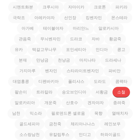
시멘트화분
크루시아
자마이카
크로톤
파키라
극락조
아레카야자
선인장
킹벤자민
몬스테라
아가베
테이블야자
마리안느
알로카시아
관음죽
무늬벤자민
드라코
자바
황금죽
유카
떡갈고무나무
포인세티아
인디아
콩고
분재
만냥금
천냥금
마지나타
드라세나
가지마루
벤자민
스타라이트벤자민
파비안
대엽홍콩
디펜바키아
폴리샤스
도라도
콤팩타
팔손이
트라칼라
송오브인디아
서황금
소철
알로카리아
개운죽
산호수
겐자야자
종려죽
남천
익소라
필로덴드론 셀로움
목향
열매치자
골드세피아
금천죽
체리아나나스
레인보우
소스랑남천
유칼립투스
인디고
하와이골드