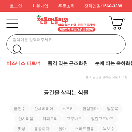
로그인
회원가입
주문조회
전화연결:
1566-3289
0
비즈니스 파트너
품격 있는 근조화환
눈에 띄는 축하화
홈
공간을 살리는 식물
소철
공간을 살리는 식물
금전수
산세베리아
스투키
인삼팬다
행운목
안시리움
해피트리
고무나무
뱅갈고무나무
맛상
홍콩야자
율마
스파트필름
녹보수