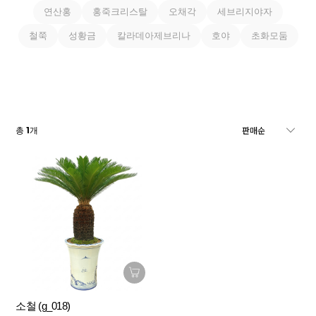
연산홍
홍죽크리스탈
오채각
세브리지야자
철쭉
성황금
칼라데아제브리나
호야
초화모둠
1
총
개
소철 (g_018)