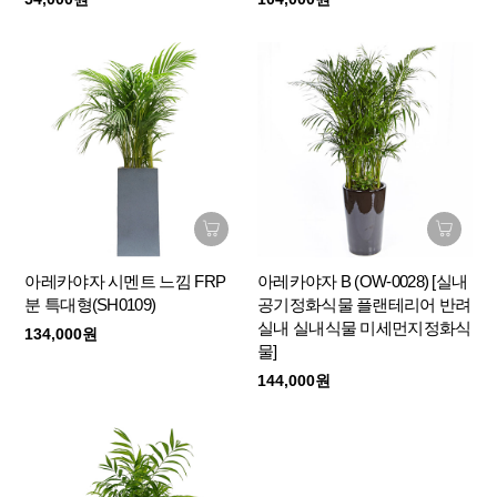
아레카야자 시멘트 느낌 FRP
아레카야자 B (OW-0028) [실내
분 특대형(SH0109)
공기정화식물 플랜테리어 반려
실내 실내식물 미세먼지정화식
134,000원
물]
144,000원