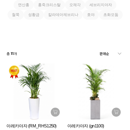
연산홍
홍죽크리스탈
오채각
세브리지야자
철쭉
성황금
칼라데아제브리나
호야
초화모둠
11
총
개
아레카야자 (RM_RHS1250)
아레카야자 (gn1100)