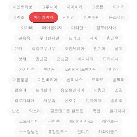
시멘트화분
크루시아
자마이카
크로톤
파키라
극락조
아레카야자
선인장
킹벤자민
몬스테라
아가베
테이블야자
마리안느
알로카시아
관음죽
무늬벤자민
드라코
자바
황금죽
유카
떡갈고무나무
포인세티아
인디아
콩고
분재
만냥금
천냥금
마지나타
드라세나
가지마루
벤자민
스타라이트벤자민
파비안
대엽홍콩
디펜바키아
폴리샤스
도라도
콤팩타
팔손이
트라칼라
송오브인디아
서황금
소철
알로카리아
개운죽
산호수
겐자야자
종려죽
남천
익소라
필로덴드론 셀로움
목향
열매치자
골드세피아
금천죽
체리아나나스
레인보우
소스랑남천
유칼립투스
인디고
하와이골드