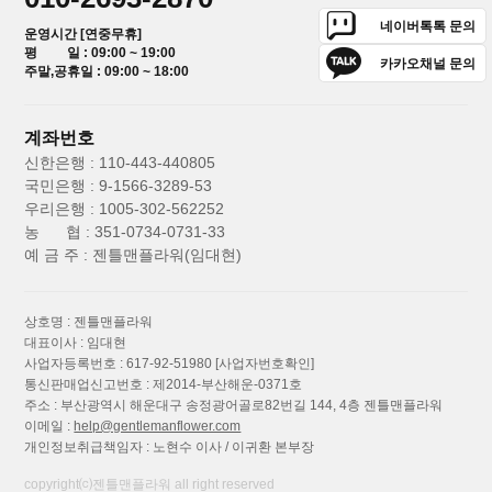
네이버톡톡 문의
운영시간 [연중무휴]
평 일 : 09:00 ~ 19:00
카카오채널 문의
주말,공휴일 : 09:00 ~ 18:00
계좌번호
신한은행 : 110-443-440805
국민은행 : 9-1566-3289-53
우리은행 : 1005-302-562252
농 협 : 351-0734-0731-33
예 금 주 : 젠틀맨플라워(임대현)
상호명 : 젠틀맨플라워
대표이사 : 임대현
사업자등록번호 : 617-92-51980
[사업자번호확인]
통신판매업신고번호 : 제2014-부산해운-0371호
주소 : 부산광역시 해운대구 송정광어골로82번길 144, 4층 젠틀맨플라워
이메일 :
help@gentlemanflower.com
개인정보취급책임자 : 노현수 이사 / 이귀환 본부장
copyright⒞젠틀맨플라워 all right reserved