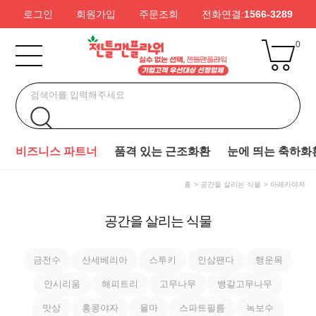
로그인
회원가입
주문조회
전화연결:
1566-3289
0
비즈니스 파트너
품격 있는 근조화환
눈에 띄는 축하화
홈
공간을 살리는 식물
아레카야자
공간을 살리는 식물
금전수
산세베리아
스투키
인삼팬다
행운목
안시리움
해피트리
고무나무
뱅갈고무나무
맛상
홍콩야자
율마
스파트필름
녹보수