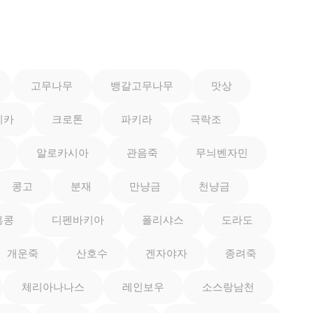
고무나무
뱅갈고무나무
맛상
이카
크로톤
파키라
극락조
알로카시아
관음죽
무늬벤자민
콩고
분재
만냥금
천냥금
홍콩
디펜바키아
폴리샤스
도라도
개운죽
산호수
겐자야자
종려죽
체리아나나스
레인보우
소스랑남천