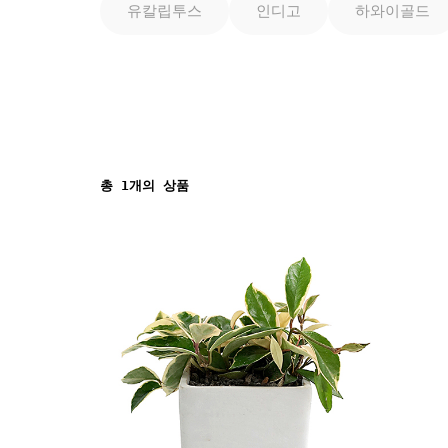
유칼립투스
인디고
하와이골드
총
1
개의 상품