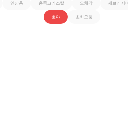
연산홍
홍죽크리스탈
오채각
세브리지
호야
초화모둠