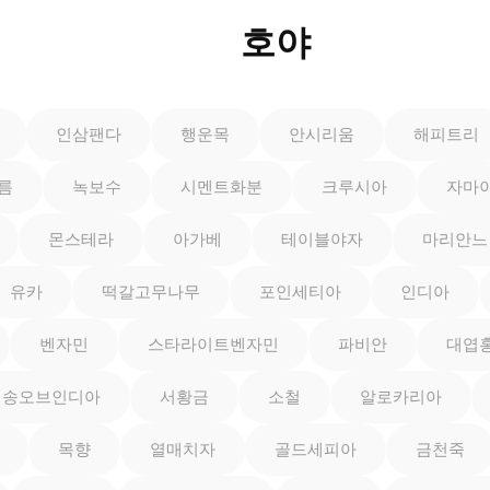
호야
인삼팬다
행운목
안시리움
해피트리
름
녹보수
시멘트화분
크루시아
자마
몬스테라
아가베
테이블야자
마리안느
유카
떡갈고무나무
포인세티아
인디아
벤자민
스타라이트벤자민
파비안
대엽
송오브인디아
서황금
소철
알로카리아
목향
열매치자
골드세피아
금천죽