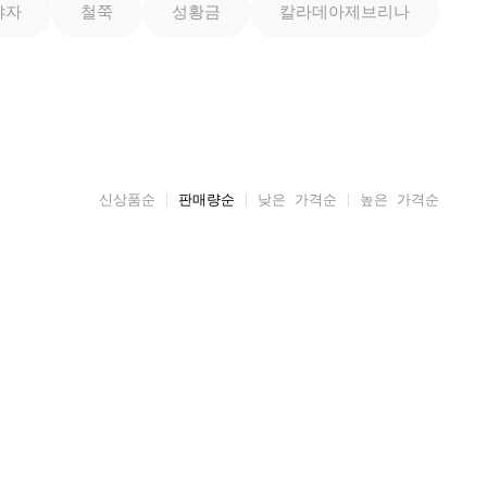
야자
철쭉
성황금
칼라데아제브리나
신상품순
판매량순
낮은 가격순
높은 가격순