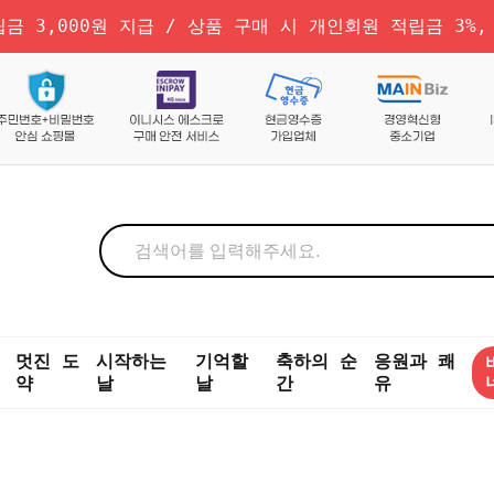
금 3,000원 지급 / 상품 구매 시 개인회원 적립금 3%,
멋진 도
시작하는
기억할
축하의 순
응원과 쾌
약
날
날
간
유