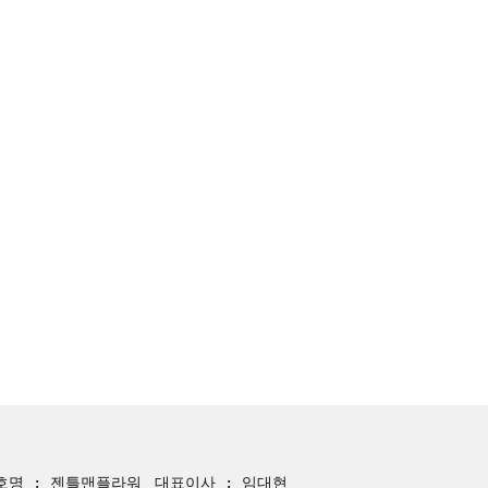
호명 : 젠틀맨플라워
대표이사 : 임대현