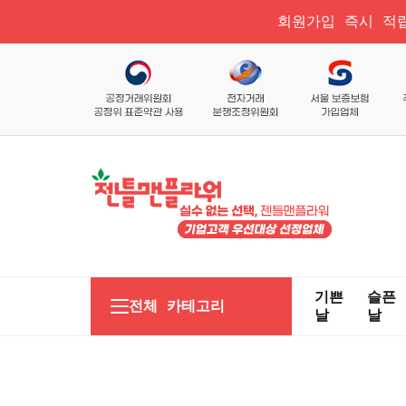
회원가입 즉시 적립
기쁜
슬픈
전체 카테고리
날
날