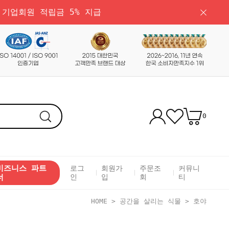
 기업회원 적립금 5% 지급
0
비즈니스 파트
로그
회원가
주문조
커뮤니
너
인
입
회
티
HOME
>
공간을 살리는 식물
>
호야