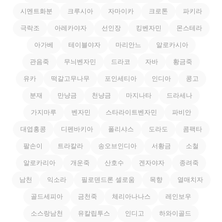
시멘트화분
크루시아
자마이카
크로톤
파키라
극락조
아레카야자
선인장
킹벤자민
몬스테라
아가베
테이블야자
마리안느
알로카시아
관음죽
무늬벤자민
드라코
자바
황금죽
유카
떡갈고무나무
포인세티아
인디아
콩고
분재
만냥금
천냥금
마지나타
드라세나
가지마루
벤자민
스타라이트벤자민
파비안
대엽홍콩
디펜바키아
폴리샤스
도라도
콤팩타
팔손이
트라칼라
송오브인디아
서황금
소철
알로카리아
개운죽
산호수
겐자야자
종려죽
남천
익소라
필로덴드론 셀로움
목향
열매치자
골드세피아
금천죽
체리아나나스
레인보우
소스랑남천
유칼립투스
인디고
하와이골드