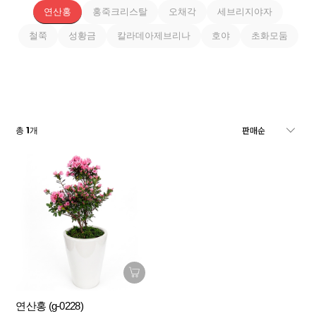
연산홍
홍죽크리스탈
오채각
세브리지야자
철쭉
성황금
칼라데아제브리나
호야
초화모둠
1
총
개
연산홍 (g-0228)