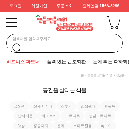
로그인
회원가입
주문조회
전화연결:
1566-3289
0
비즈니스 파트너
품격 있는 근조화환
눈에 띄는 축하화
홈
공간을 살리는 식물
연산홍
공간을 살리는 식물
금전수
산세베리아
스투키
인삼팬다
행운목
안시리움
해피트리
고무나무
뱅갈고무나무
맛상
홍콩야자
율마
스파트필름
녹보수