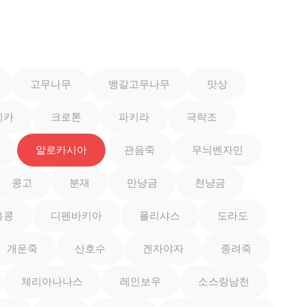
고무나무
뱅갈고무나무
맛상
이카
크로톤
파키라
극락조
알로카시아
관음죽
무늬벤자민
콩고
분재
만냥금
천냥금
홍콩
디펜바키아
폴리샤스
도라도
개운죽
산호수
겐자야자
종려죽
체리아나나스
레인보우
소스랑남천