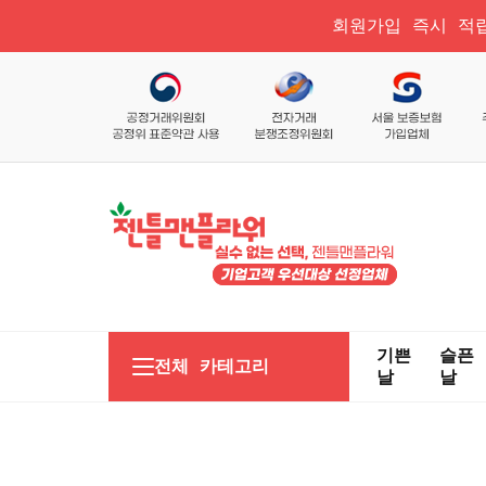
회원가입 즉시 적립
기쁜
슬픈
전체 카테고리
날
날