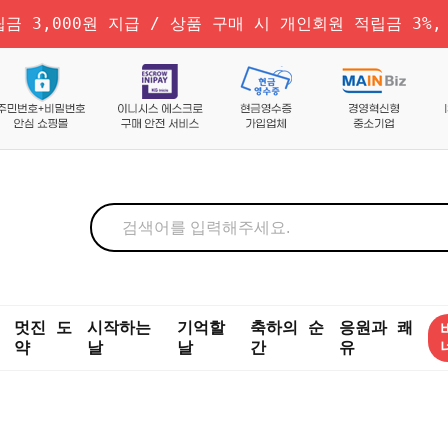
금 3,000원 지급 / 상품 구매 시 개인회원 적립금 3%,
멋진 도
시작하는
기억할
축하의 순
응원과 쾌
약
날
날
간
유