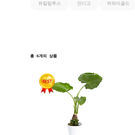
유칼립투스
인디고
하와이골드
총
6
개의 상품