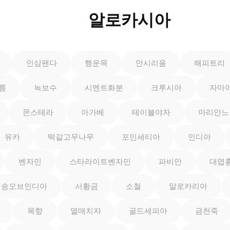
알로카시아
인삼팬다
행운목
안시리움
해피트리
름
녹보수
시멘트화분
크루시아
자마
몬스테라
아가베
테이블야자
마리안느
유카
떡갈고무나무
포인세티아
인디아
벤자민
스타라이트벤자민
파비안
대엽
송오브인디아
서황금
소철
알로카리아
목향
열매치자
골드세피아
금천죽