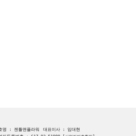
호명 : 젠틀맨플라워
대표이사 : 임대현