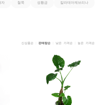
야자
철쭉
성황금
칼라데아제브리나
신상품순
판매량순
낮은 가격순
높은 가격순