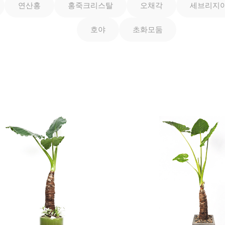
연산홍
홍죽크리스탈
오채각
세브리지
호야
초화모둠