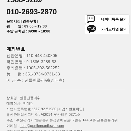
010-2693-2870
네이버톡톡 문의
운영시간 [연중무휴]
평 일 : 09:00 ~ 19:00
카카오채널 문의
주말,공휴일 : 09:00 ~ 18:00
계좌번호
신한은행 : 110-443-440805
국민은행 : 9-1566-3289-53
우리은행 : 1005-302-562252
농 협 : 351-0734-0731-33
예 금 주 : 젠틀맨플라워(임대현)
상호명 : 젠틀맨플라워
대표이사 : 임대현
사업자등록번호 : 617-92-51980
[사업자번호확인]
통신판매업신고번호 : 제2014-부산해운-0371호
주소 : 부산광역시 해운대구 송정광어골로82번길 144, 4층 젠틀맨플라워
이메일 :
help@gentlemanflower.com