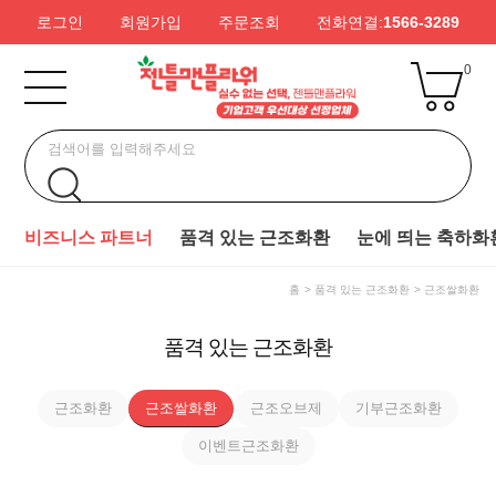
로그인
회원가입
주문조회
전화연결:
1566-3289
0
비즈니스 파트너
품격 있는 근조화환
눈에 띄는 축하화
홈
품격 있는 근조화환
근조쌀화환
품격 있는 근조화환
근조화환
근조쌀화환
근조오브제
기부근조화환
이벤트근조화환