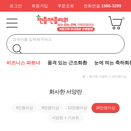
로그인
회원가입
주문조회
전화연결:
1566-3289
0
비즈니스 파트너
품격 있는 근조화환
눈에 띄는 축하화
홈
화사한 서양란
16만원이상
화사한 서양란
4만원이상
8만원이상
12만원이상
16만원이상
서양란 + 기프트