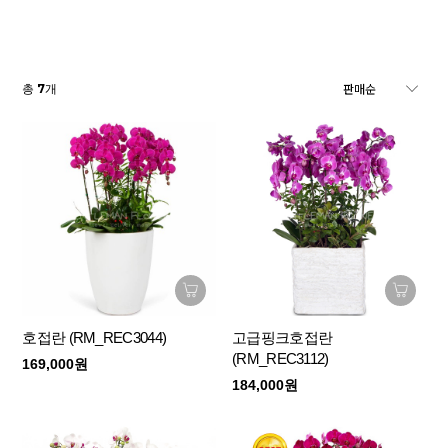
7
총
개
호접란 (RM_REC3044)
고급핑크호접란
(RM_REC3112)
169,000원
184,000원