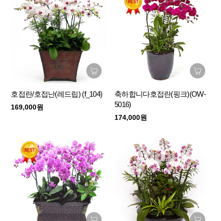
호접란/호접난(레드립) (f_104)
축하합니다호접란(핑크)(OW-
5016)
169,000원
174,000원