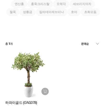
연산홍
홍죽크리스탈
오채각
세브리지야자
철쭉
성황금
칼라데아제브리나
호야
초화모둠
1
총
개
하와이골드 (GN1078)