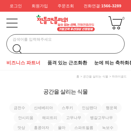
로그인
회원가입
주문조회
전화연결:
1566-3289
0
비즈니스 파트너
품격 있는 근조화환
눈에 띄는 축하화
홈
공간을 살리는 식물
하와이골드
공간을 살리는 식물
금전수
산세베리아
스투키
인삼팬다
행운목
안시리움
해피트리
고무나무
뱅갈고무나무
맛상
홍콩야자
율마
스파트필름
녹보수