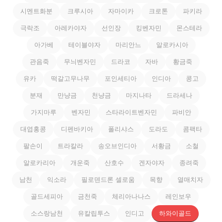
시멘트화분
크루시아
자마이카
크로톤
파키라
극락조
아레카야자
선인장
킹벤자민
몬스테라
아가베
테이블야자
마리안느
알로카시아
관음죽
무늬벤자민
드라코
자바
황금죽
유카
떡갈고무나무
포인세티아
인디아
콩고
분재
만냥금
천냥금
마지나타
드라세나
가지마루
벤자민
스타라이트벤자민
파비안
대엽홍콩
디펜바키아
폴리샤스
도라도
콤팩타
팔손이
트라칼라
송오브인디아
서황금
소철
알로카리아
개운죽
산호수
겐자야자
종려죽
남천
익소라
필로덴드론 셀로움
목향
열매치자
골드세피아
금천죽
체리아나나스
레인보우
소스랑남천
유칼립투스
인디고
하와이골드