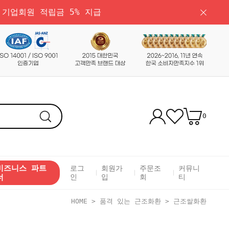
 기업회원 적립금 5% 지급
0
비즈니스 파트
로그
회원가
주문조
커뮤니
너
인
입
회
티
HOME
>
품격 있는 근조화환
>
근조쌀화환