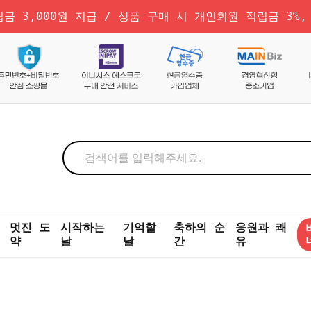
금 3,000원 지급 / 상품 구매 시 개인회원 적립금 3%,
멋진 도
시작하는
기억할
축하의 순
응원과 쾌
약
날
날
간
유