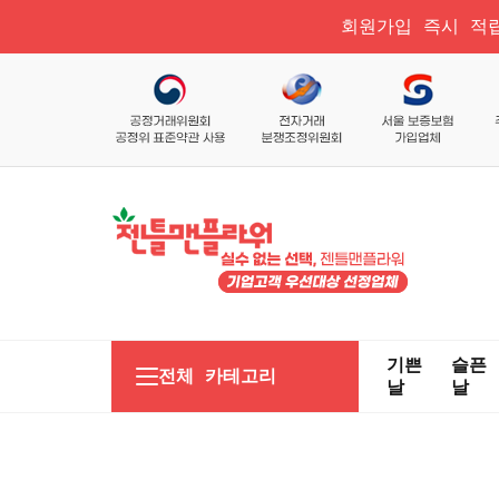
회원가입 즉시 적립
기쁜
슬픈
전체 카테고리
날
날