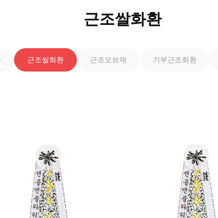
근조쌀화환
환
근조쌀화환
근조오브제
기부근조화환