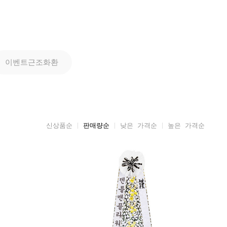
이벤트근조화환
신상품순
판매량순
낮은 가격순
높은 가격순