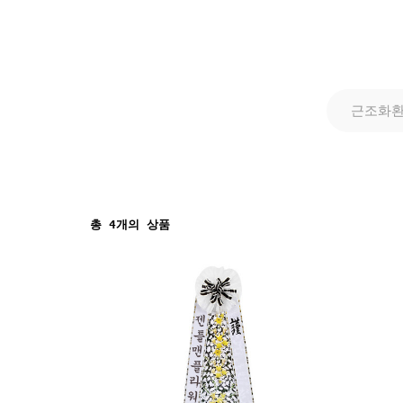
근조화
총
4
개의 상품