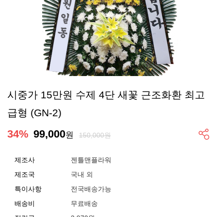
시중가 15만원 수제 4단 새꽃 근조화환 최고
급형 (GN-2)
34
%
99,000
원
150,000원
제조사
젠틀맨플라워
제조국
국내 외
특이사항
전국배송가능
배송비
무료배송