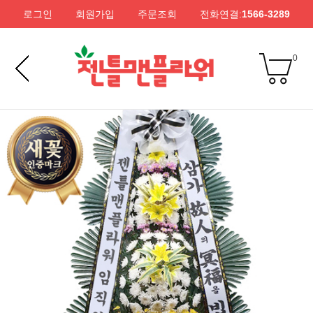
로그인
회원가입
주문조회
전화연결:
1566-3289
0