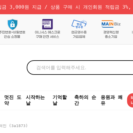
금 3,000원 지급 / 상품 구매 시 개인회원 적립금 3%,
멋진 도
시작하는
기억할
축하의 순
응원과 쾌
약
날
날
간
유
인 (3a1873)