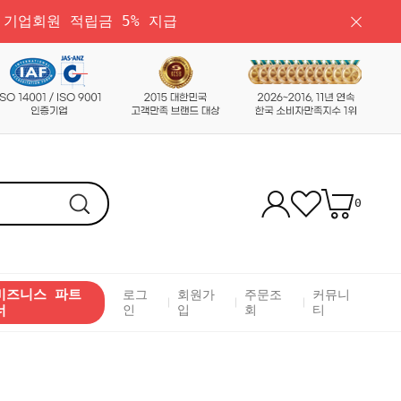
 기업회원 적립금 5% 지급
0
비즈니스 파트
로그
회원가
주문조
커뮤니
너
인
입
회
티