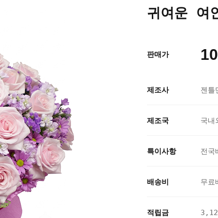
귀여운 여인 
10
판매가
제조사
젠틀
제조국
국내
특이사항
전국
배송비
무료
적립금
3,1