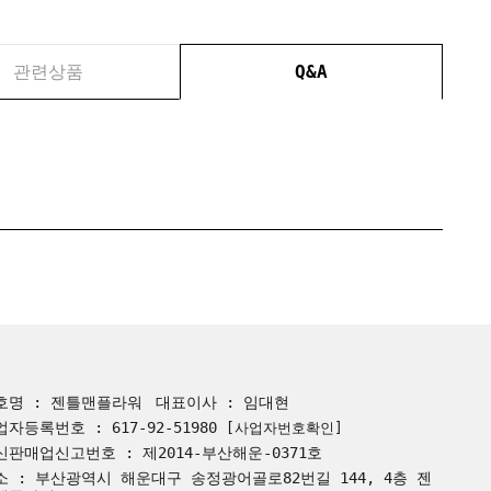
관련상품
Q&A
호명 : 젠틀맨플라워
대표이사 : 임대현
업자등록번호 : 617-92-51980
[사업자번호확인]
신판매업신고번호 : 제2014-부산해운-0371호
소 : 부산광역시 해운대구 송정광어골로82번길 144, 4층 젠