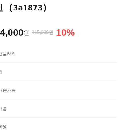
(3a1873)
4,000
10
%
원
115,000원
맨플라워
외
배송가능
배송
20원