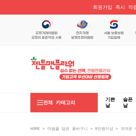
회원가입 즉시 적립
기쁜
슬픈
전체 카테고리
날
날
HOME
>
마음을 담은 꽃바구니
>
8만원이상
> 귀여운 여