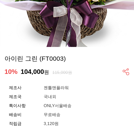
아이린 그린 (FT0003)
10
%
104,000
원
115,000원
제조사
젠틀맨플라워
제조국
국내외
특이사항
ONLY서울배송
배송비
무료배송
적립금
3,120원