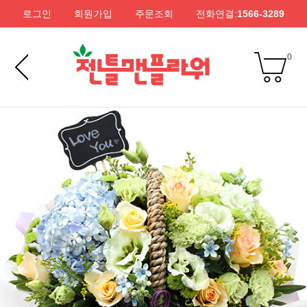
로그인
회원가입
주문조회
전화연결:
1566-3289
0