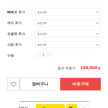
빼빼로 추가
케익 추가
초콜렛 추가
사탕 추가
수량
104,000
옵션 적용가
원
장바구니
바로구매