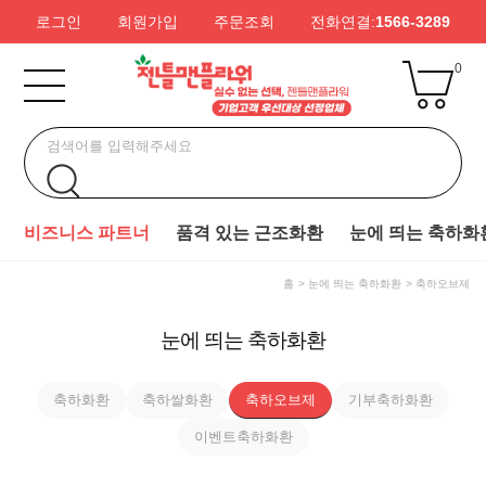
로그인
회원가입
주문조회
전화연결:
1566-3289
0
비즈니스 파트너
품격 있는 근조화환
눈에 띄는 축하화
홈
눈에 띄는 축하화환
축하오브제
눈에 띄는 축하화환
축하화환
축하쌀화환
축하오브제
기부축하화환
이벤트축하화환