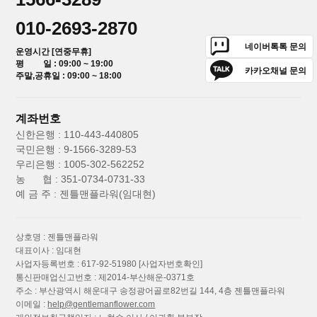
010-2693-2870
네이버톡톡 문의
운영시간 [연중무휴]
평 일 : 09:00 ~ 19:00
카카오채널 문의
주말,공휴일 : 09:00 ~ 18:00
계좌번호
신한은행 : 110-443-440805
국민은행 : 9-1566-3289-53
우리은행 : 1005-302-562252
농 협 : 351-0734-0731-33
예 금 주 : 젠틀맨플라워(임대현)
상호명 : 젠틀맨플라워
대표이사 : 임대현
사업자등록번호 : 617-92-51980
[사업자번호확인]
통신판매업신고번호 : 제2014-부산해운-0371호
주소 : 부산광역시 해운대구 송정광어골로82번길 144, 4층 젠틀맨플라워
이메일 :
help@gentlemanflower.com