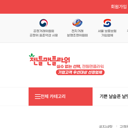
회원가입 
전체 카테고리
기쁜 날
슬픈 날
공지사항
고객