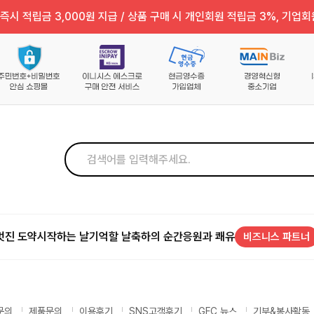
즉시 적립금 3,000원 지급 / 상품 구매 시 개인회원 적립금 3%, 기업회
멋진 도약
시작하는 날
기억할 날
축하의 순간
응원과 쾌유
비즈니스 파트너
문의
제품문의
이용후기
SNS고객후기
GFC 뉴스
기부&봉사활동