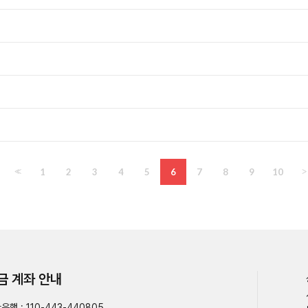
<<
1
2
3
4
5
6
7
8
9
10
>
금 계좌 안내
은행 : 110-443-440805