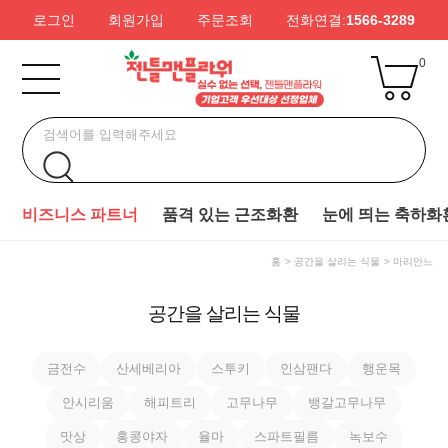
로그인
회원가입
주문조회
전화연결:
1566-3289
0
비즈니스 파트너
품격 있는 근조화환
눈에 띄는 축하화
홈
공간을 살리는 식물
마리안느
공간을 살리는 식물
금전수
산세베리아
스투키
인삼팬다
행운목
안시리움
해피트리
고무나무
뱅갈고무나무
맛상
홍콩야자
율마
스파트필름
녹보수