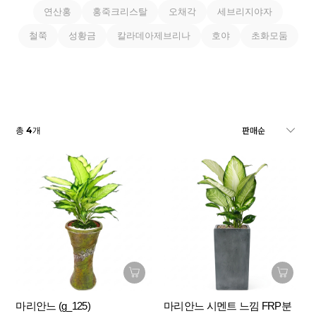
연산홍
홍죽크리스탈
오채각
세브리지야자
철쭉
성황금
칼라데아제브리나
호야
초화모둠
4
총
개
마리안느 (g_125)
마리안느 시멘트 느낌 FRP분