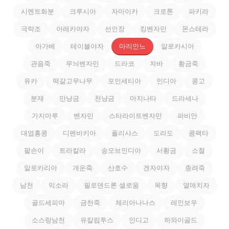
시멘트화분
크루시아
자마이카
크로톤
파키라
극락조
아레카야자
선인장
킹벤자민
몬스테라
아가베
테이블야자
마리안느
알로카시아
관음죽
무늬벤자민
드라코
자바
황금죽
유카
떡갈고무나무
포인세티아
인디아
콩고
분재
만냥금
천냥금
마지나타
드라세나
가지마루
벤자민
스타라이트벤자민
파비안
대엽홍콩
디펜바키아
폴리샤스
도라도
콤팩타
팔손이
트라칼라
송오브인디아
서황금
소철
알로카리아
개운죽
산호수
겐자야자
종려죽
남천
익소라
필로덴드론 셀로움
목향
열매치자
골드세피아
금천죽
체리아나나스
레인보우
소스랑남천
유칼립투스
인디고
하와이골드